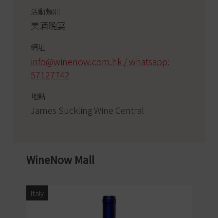
活動類別
美酒晚宴
網址
info@winenow.com.hk / whatsapp:
57127742
地點
James Suckling Wine Central
WineNow Mall
Italy