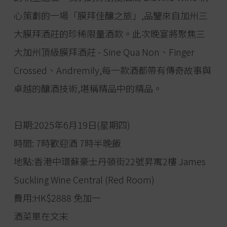
心策劃的一場「膜拜佳釀之旅」,品鑒來自加州三
大膜拜酒莊的珍稀限量酒款。此次晚宴將聚焦三
大加州頂級膜拜酒莊 - Sine Qua Non、Finger
Crossed、Andremily,每一款酒都帶有傳奇故事與
卓越的釀酒技術,堪稱精品中的精品。
日期:2025年6月19日(星期四)
時間: 7時歡迎酒 7時半晚飯
地點:香港中環蘇豪士丹頓街22號昇寓2樓 James
Suckling Wine Central (Red Room)
費用:HK$2888 免加一
酒菜單在文末