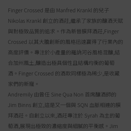
Finger Crossed 是由 Manfred Krankl 的兒子
Nikolas Krankl 創立的酒莊,繼承了家族的釀酒天賦
與對極致品質的追求。作為新晉膜拜酒莊,Finger
Crossed 以其大膽創新的風格迅速贏得了行業內的
高度評價。專注於小產量的羅訥河谷風格混釀,結
合加州風土,釀造出極具個性且結構均衡的葡萄
酒。Finger Crossed 的酒款同樣極為稀少,是收藏
家們的新寵。
Andremily 由曾任 Sine Qua Non 首席釀酒師的
Jim Binns 創立,這是又一個與 SQN 血脈相連的膜
拜酒莊。自創立以來,酒莊專注於 Syrah 為主的葡
萄酒,展現出極致的濃縮度與細膩的平衡感。Jim