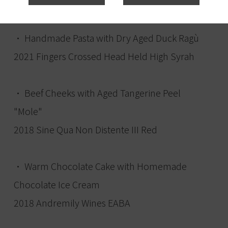
Grenache
• Handmade Pasta with Dry Aged Duck Ragù
2021 Fingers Crossed Head Held High Syrah
• Beef Cheeks with Aged Tangerine Peel
"Mole"
2018 Sine Qua Non Distente III Red
• Warm Chocolate Cake with Homemade
Chocolate Ice Cream
2018 Andremily Wines EABA