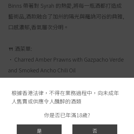
Binns 帶著對 Syrah 的熱愛,將每一瓶酒都打造成
藝術品,酒款融合了加州的陽光與羅訥河谷的典雅,
口感濃郁,香氣層次分明。
🍴 酒菜單:
• Charred Amber Prawns with Gazpacho Verde
and Smoked Ancho Chili Oil
2016 Sine Qua Non Distente III White
根據香港法律，不得在業務過程中，向未成年
人售賣或供應令人醺醉的酒類
• Dry Aged Margret De Canard with a Ginger
Infused Duck Ragout
你是否已年滿18歲?
2020 Fingers Crossed Unanswered Prayers
是
否