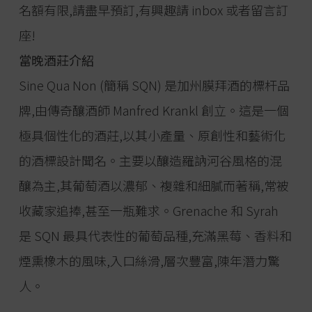
名額有限,請盡早預訂,有興趣請 inbox 或者留言訂
座!
當晚酒莊介紹
Sine Qua Non (簡稱 SQN) 是加州膜拜酒的標杆品
牌,由傳奇釀酒師 Manfred Krankl 創立。這是一個
極具個性化的酒莊,以其小產量、原創性和藝術化
的酒標設計聞名。主要以釀造羅訥河谷風格的混
釀為主,其葡萄酒以濃郁、複雜和細膩而著稱,常被
收藏家追捧,甚至一瓶難求。Grenache 和 Syrah
是 SQN 最具代表性的葡萄品種,充滿黑莓、香料和
煙熏橡木的風味,入口絲滑,層次豐富,陳年潛力驚
人。