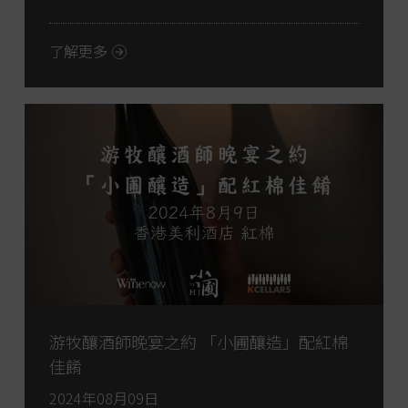
了解更多
游牧釀酒師晚宴之約 「小圃釀造」配紅棉
佳餚
2024年08月09日