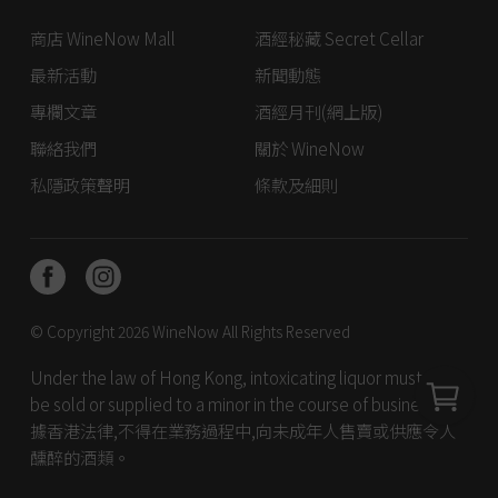
商店 WineNow Mall
酒經秘藏 Secret Cellar
最新活動
新聞動態
專欄文章
酒經月刊(網上版)
聯絡我們
關於 WineNow
私隱政策聲明
條款及細則
© Copyright 2026
WineNow
All Rights Reserved
Under the law of Hong Kong, intoxicating liquor must not
be sold or supplied to a minor in the course of business. 根
據香港法律,不得在業務過程中,向未成年人售賣或供應令人
醺醉的酒類。