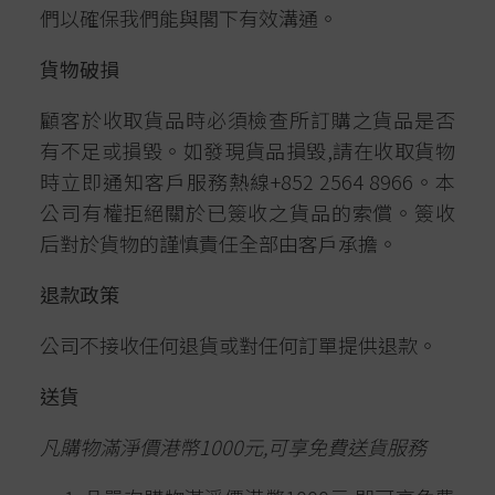
們以確保我們能與閣下有效溝通。
貨物破損
顧客於收取貨品時必須檢查所訂購之貨品是否
有不足或損毀。如發現貨品損毀,請在收取貨物
時立即通知客戶服務熱線+852 2564 8966。本
公司有權拒絕關於已簽收之貨品的索償。簽收
后對於貨物的謹慎責任全部由客戶承擔。
退款政策
公司不接收任何退貨或對任何訂單提供退款。
送貨
凡購物滿淨價港幣
1000
元,可享免費送貨服務