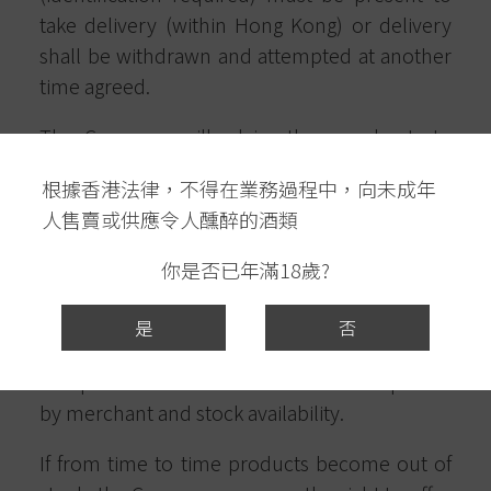
take delivery (within Hong Kong) or delivery
shall be withdrawn and attempted at another
time agreed.
The Company will advise the merchants to
ensure that prices, details and sizes of
根據香港法律，不得在業務過程中，向未成年
products on this website are up to date,
人售賣或供應令人醺醉的酒類
however makes no representation or
warranty about validity, accuracy,
你是否已年滿18歲?
completeness or reliability of the same. Prices
are subject to changes without prior notice
是
否
and all orders are subject to Company’s
acceptance at its sole discretion or acceptance
by merchant and stock availability.
If from time to time products become out of