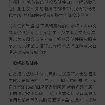
的權利。 修改後的條款及條件自在本網站發佈
之日起生效。 如您繼續訪問和使用我們的服務,
代表您已無條件接受最新版本的條款及條件。
如有任何爭議,公司保留最終的決定權。本中文
譯本僅供參考之用,倘若中、英文本之文義有異,
應以英文原文為準。這些條款及條件將按照中
華人民共和國香港特別行政區法律詮釋及受香
港法律法院專屬管轄
一般條款及條件
在香港司法區域內,向年齡在18歲下人士出售酒
类饮品是違法的。 客戶一旦向我們訂購,客戶確
認其年滿18歲(如果是香港居民)或者達到其居住
地的法定飲酒年齡。 客戶應當確保沒有其他人
使用其帳戶登入來購買酒精產品,並且在收貨時