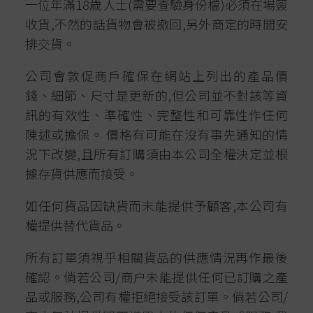
一位年滿18歲人士(需要查驗身份檔)必須在場簽
收貨,不然的話貨物會被撤回,另外商定的時間安
排交貨。
公司會敦促商戶確保在網站上列出的產品價
錢、細節、尺寸是更新的,但公司並不對該等資
訊的有效性、準確性、完整性和可靠性作任何
陳述或擔保。 價格有可能在沒有事先通知的情
況下改變,且所有訂購須由本公司全權決定並根
據存貨供應而接受。
如任何貨品因缺貨而未能提供予顧客,本公司有
權提供替代貨品。
所有訂單須視乎相關貨品的供應情況再作最後
確認。倘若公司/商户未能提供任何已訂購之產
品或服務,公司有權拒絕接受該訂單。倘若公司/