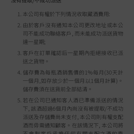
沒有提取
/
不成功派送
本公司有權於下列情況收取藏酒費用:
由於客戶沒有通知本公司更改地址或本公
司不能成功聯絡客戶, 而未能成功派送貨物
達一星期;
客戶在訂單確認后一星期內拒絕接收已派
送之貨物。
儲存費為每瓶酒銷售價的1%每月(30天計
一個月,如存放少於一個月以1個月計算)。
儲存費須在送貨前全部結清。
若在公司巳通知客人酒已準備派送的情況
下, 該酒超過6個月內尚沒有被提取/不成功
派送及存儲費尚未支付, 本公司則有權支配
酒而毋需通知顧客。在該情況下, 本公司將
不會對客戶承擔任何有關支配之酒的責