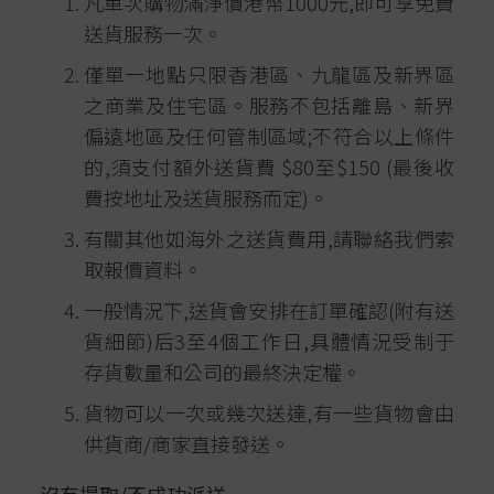
凡單次購物滿淨價港幣1000元,即可享免費
送貨服務一次。
僅單一地點只限香港區、九龍區及新界區
之商業及住宅區。服務不包括離島、新界
偏遠地區及任何管制區域;不符合以上條件
的,須支付額外送貨費 $80至$150 (最後收
費按地址及送貨服務而定)。
有關其他如海外之送貨費用,請聯絡我們索
取報價資料。
一般情況下,送貨會安排在訂單確認(附有送
貨細節)后3至4個工作日,具體情況受制于
存貨數量和公司的最終決定權。
貨物可以一次或幾次送達,有一些貨物會由
供貨商/商家直接發送。