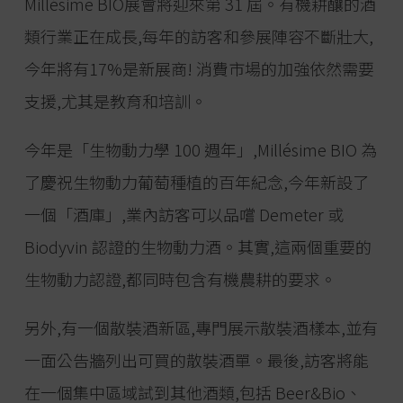
Millésime BIO展會將迎來第 31 屆。有機耕釀的酒
類行業正在成長,每年的訪客和參展陣容不斷壯大,
今年將有17%是新展商! 消費市場的加強依然需要
支援,尤其是教育和培訓。
今年是「生物動力學 100 週年」,Millésime BIO 為
了慶祝生物動力葡萄種植的百年紀念,今年新設了
一個「酒庫」,業內訪客可以品嚐 Demeter 或
Biodyvin 認證的生物動力酒。其實,這兩個重要的
生物動力認證,都同時包含有機農耕的要求。
另外,有一個散裝酒新區,專門展示散裝酒樣本,並有
一面公告牆列出可買的散裝酒單。最後,訪客將能
在一個集中區域試到其他酒類,包括 Beer&Bio、