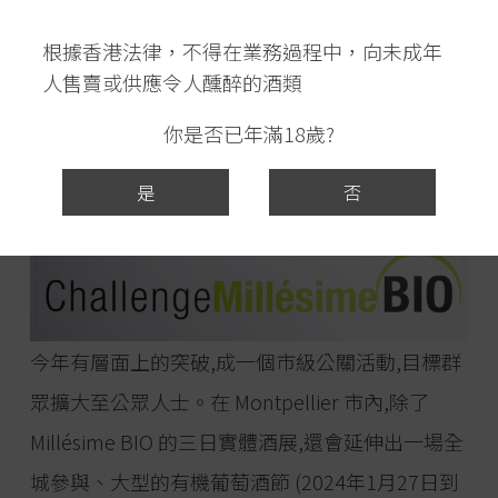
酒參賽。規模不小,所以評分和獎項甚具威望。
根據香港法律，不得在業務過程中，向未成年
人售賣或供應令人醺醉的酒類
你是否已年滿18歲?
是
否
今年有層面上的突破,成一個市級公關活動,目標群
眾擴大至公眾人士。在 Montpellier 市內,除了
Millésime BIO 的三日實體酒展,還會延伸出一場全
城參與、大型的有機葡萄酒節 (2024年1月27日到