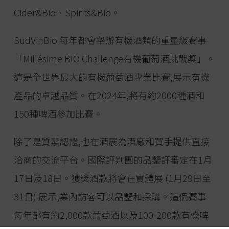
Cider&Bio、Spirits&Bio。
SudVinBio 每年都會舉辦有機酒類的重量級賽事
「Millésime BIO Challenge有機葡萄酒挑戰獎」。
這是全世界最大的有機葡萄酒專業比賽,展示有機
產品的卓越品質。在2024年,將有約2000種酒和
150種啤酒參加比賽。
除了是質素認證,也在酒展為酒廠和買手提供直接
洽商的交流平台。國際評判團的品鑒評審定在1月
17日及18日。獲獎酒款將會在實體展 (1月29日至
31日) 展示,業內訪客可以品鑒和採購。這個賽事
每年都有約2,000款葡萄酒以及100-200款有機啤