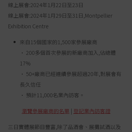
線上展會:2024年1月22日至23日
線上展會:2024年1月29日至31日,Montpellier
Exhibition Centre
來自15個國家的1,500家參展廠商
• 200多個首次參展的新廠商加入,佔總體
17%
• 50+廠商已經連續參展超過20年,對展會有
長久信任
• 預計11,000名業內訪客。
瀏覽參展廠商的名單
|
登記業內訪客證
三日實體展節目豐富,除了品酒會、展攤試酒以及