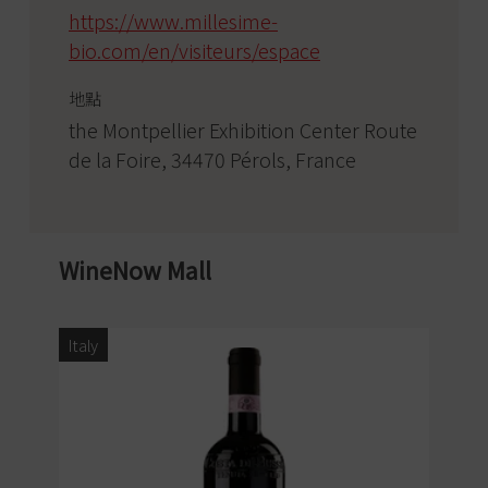
https://www.millesime-
bio.com/en/visiteurs/espace
地點
the Montpellier Exhibition Center Route
de la Foire, 34470 Pérols, France
WineNow Mall
Italy
Ita