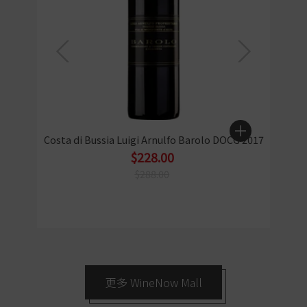
Costa di Bussia Luigi Arnulfo Barolo DOCG 2017
$228.00
$288.00
更多 WineNow Mall