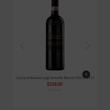
Costa di Bussia Luigi Arnulfo Barolo DOCG 2017
$228.00
$288.00