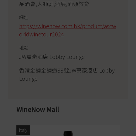
品酒會,大師班,酒展,酒類教育
網址
https://winenow.com.hk/product/ascw
orldwinetour2024
地點
JW萬豪酒店 Lobby Lounge
香港金鐘金鐘道88號JW萬豪酒店 Lobby
Lounge
WineNow Mall
Italy
Ita