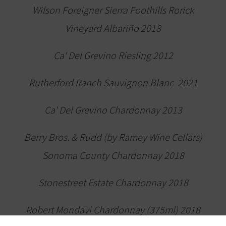
Wilson Foreigner Sierra Foothills Rorick
Vineyard Albariño 2018
Ca' Del Grevino Riesling 2012
Rutherford Ranch Sauvignon Blanc 2021
Ca' Del Grevino Chardonnay 2013
Berry Bros. & Rudd (by Ramey Wine Cellars)
Sonoma County Chardonnay 2018
Stonestreet Estate Chardonnay 2018
Robert Mondavi Chardonnay (375ml) 2018