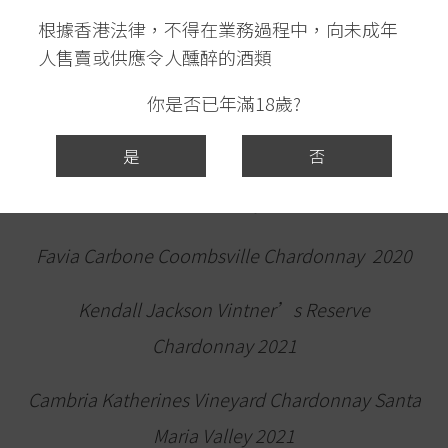
The Prisoner Wine Co The Prisoner Chardonnay
根據香港法律，不得在業務過程中，向未成年
人售賣或供應令人醺醉的酒類
2019
你是否已年滿18歲?
Robert Keenan Chardonnay Napa Valley Spring
Mountain 2019
是
否
Walter Hansel Chardonnay Cahill Lane 2020
Favia Carbone Coombsville Chardonnay 2020
Kendall Jackson Vintner’s Reserve
Chardonnay 2021
Cambria Katherines Vineyard Chardonnay Santa
Maria Valley 2021