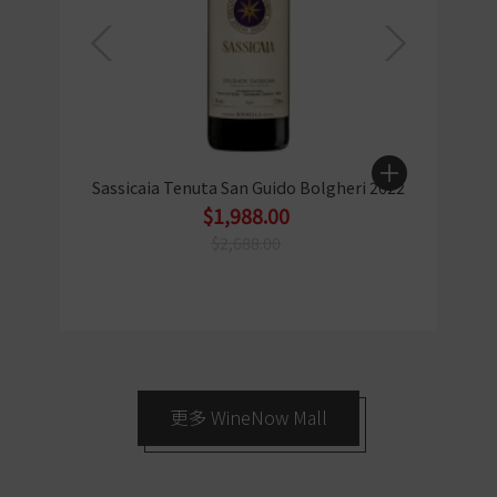
Sassicaia Tenuta San Guido Bolgheri 2022
$1,988.00
$2,688.00
更多 WineNow Mall