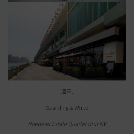
酒單:
– Sparkling & White –
Roederer Estate Quartet Brut NV