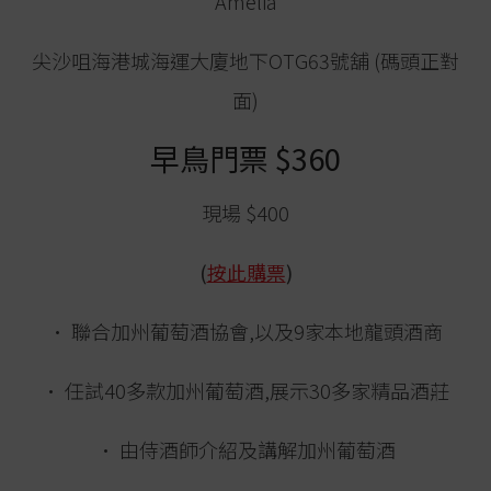
Amelia
尖沙咀海港城海運大廈地下OTG63號舖 (碼頭正對
面)
早鳥門票 $360
現場 $400
(
按此購票
)
• 聯合加州葡萄酒協會,以及9家本地龍頭酒商
• 任試40多款加州葡萄酒,展示30多家精品酒莊
• 由侍酒師介紹及講解加州葡萄酒