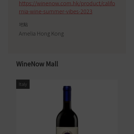
https://winenow.com.hk/product/califo
rnia-wine-summer-vibes-2023
地點
Amelia Hong Kong
WineNow Mall
Italy