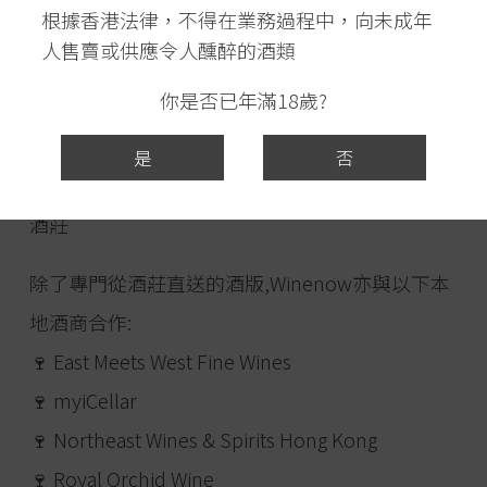
根據香港法律，不得在業務過程中，向未成年
🌏 Shandong 山東: Mystic Island 仙島酒莊
人售賣或供應令人醺醉的酒類
🌏 Xinjiang 新疆: Puchang Vineyards 蒲昌酒莊
你是否已年滿18歲?
🌏 Ningxia 寧夏: Chateau Mihope美賀莊園, Fei
Tswei Winery 長和翡翠酒莊, Legacy Peak 留世酒
是
否
莊, Silver Heights 銀色高地酒莊, Xige Estate 西鴿
酒莊
除了專門從酒莊直送的酒版,Winenow亦與以下本
地酒商合作:
🍷 East Meets West Fine Wines
🍷 myiCellar
🍷 Northeast Wines & Spirits Hong Kong
🍷 Royal Orchid Wine