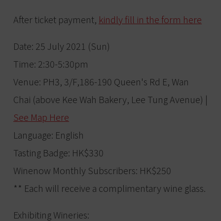
After ticket payment,
kindly fill in the form here
Date: 25 July 2021 (Sun)
Time: 2:30-5:30pm
Venue: PH3, 3/F,186-190 Queen's Rd E, Wan
Chai (above Kee Wah Bakery, Lee Tung Avenue) |
See Map Here
Language: English
Tasting Badge: HK$330
Winenow Monthly Subscribers: HK$250
** Each will receive a complimentary wine glass.
Exhibiting Wineries: