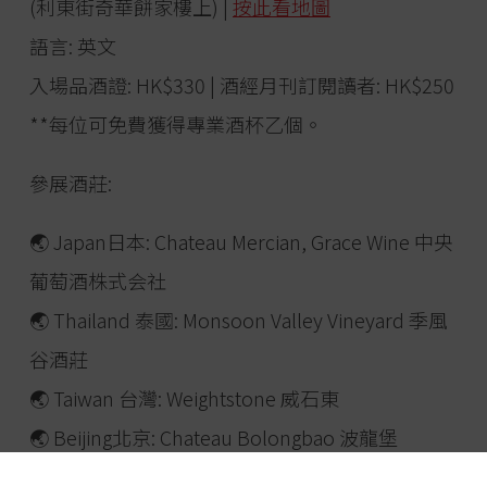
(利東街奇華餅家樓上) |
按此看地圖
語言: 英文
入場品酒證: HK$330 | 酒經月刊訂閱讀者: HK$250
**每位可免費獲得專業酒杯乙個。
參展酒莊:
🌏 Japan日本: Chateau Mercian, Grace Wine 中央
葡萄酒株式会社
🌏 Thailand 泰國: Monsoon Valley Vineyard 季風
谷酒莊
🌏 Taiwan 台灣: Weightstone 威石東
🌏 Beijing北京: Chateau Bolongbao 波龍堡
🌏 Shanxi 山西: Grace Vineyard 怡園酒莊