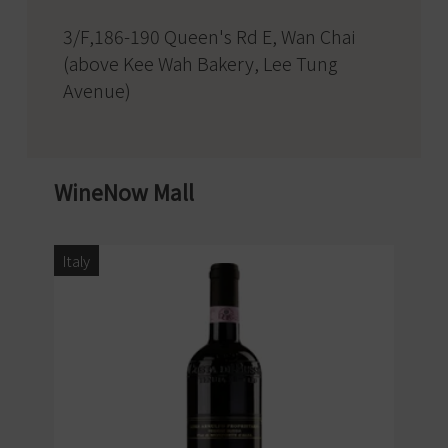
3/F,186-190 Queen's Rd E, Wan Chai
(above Kee Wah Bakery, Lee Tung
Avenue)
WineNow Mall
Italy
Ita