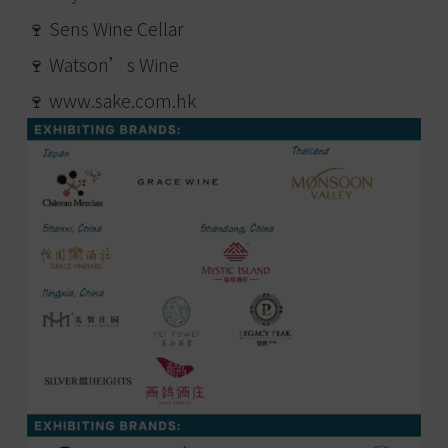
🍷 Sens Wine Cellar
🍷 Watson’s Wine
🍷 www.sake.com.hk