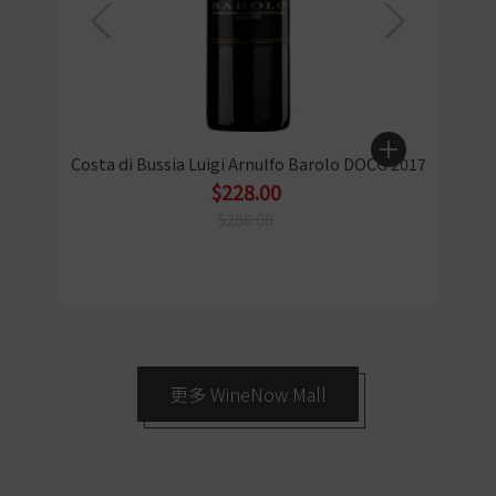
Costa di Bussia Luigi Arnulfo Barolo DOCG 2017
$228.00
$288.00
更多 WineNow Mall