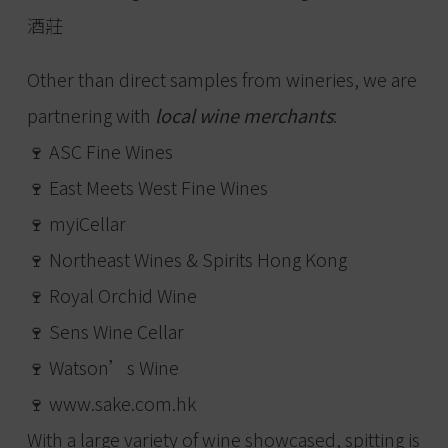
酒莊
Other than direct samples from wineries, we are
partnering with
local wine merchants
:
🍷 ASC Fine Wines
🍷 East Meets West Fine Wines
🍷 myiCellar
🍷 Northeast Wines & Spirits Hong Kong
🍷 Royal Orchid Wine
🍷 Sens Wine Cellar
🍷 Watson’s Wine
🍷 www.sake.com.hk
With a large variety of wine showcased, spitting is