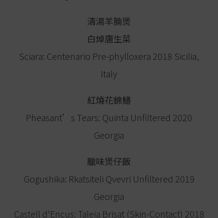
清湯羊腩煲
白焯唐生菜
Sciara: Centenario Pre-phylloxera 2018 Sicilia,
Italy
紅燒花錦鱔
Pheasant’s Tears: Quinta Unfiltered 2020
Georgia
臘味煲仔飯
Gogushika: Rkatsiteli Qvevri Unfiltered 2019
Georgia
Castell d'Encus: Taleia Brisat (Skin-Contact) 2018