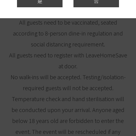
personal reasons will not be accepted for
是
否
refundable request.
All guests need to be vaccinated, seated
according to 8-person dine-in regulation and
social distancing requirement.
All guests need to register with LeaveHomeSave
at door.
No walk-ins will be accepted. Testing/isolation-
required guests will not be accepted.
Temperature check and hand sterilisation will
be conducted upon your arrival. Anyone aged
below 18 years old are forbidden to enter the
event. The event will be rescheduled if any