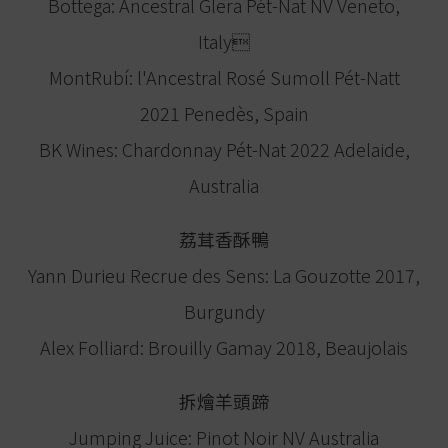
Bottega: Ancestral Glera Pét-Nat NV Veneto,
Italy
MontRubí: l'Ancestral Rosé Sumoll Pét-Natt
2021 Penedès, Spain
BK Wines: Chardonnay Pét-Nat 2022 Adelaide,
Australia
荔茸香酥鴨
Yann Durieu Recrue des Sens: La Gouzotte 2017,
Burgundy
Alex Folliard: Brouilly Gamay 2018, Beaujolais
拆燴羊頭蹄
Jumping Juice: Pinot Noir NV Australia