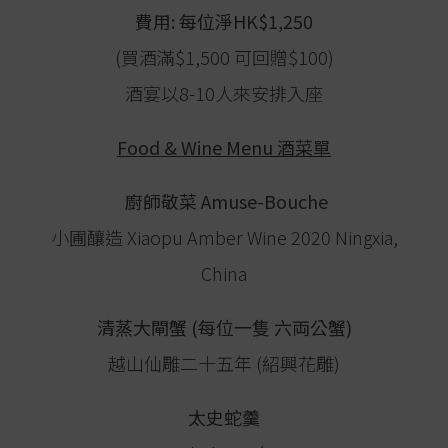
費用: 每位淨HK$1,250
(買酒滿$1,500 可回贈$100)
酒宴以8-10人來安排入座
Food & Wine Menu 酒菜單
廚師敬菜 Amuse-Bouche
小圃釀造 Xiaopu Amber Wine 2020 Ningxia,
China
清蒸大閘蟹 (每位一隻 六両公蟹)
越山仙雕二十五年 (紹興花雕)
太史蛇羹