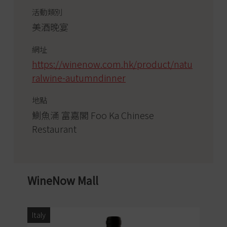
活動類別
美酒晚宴
網址
https://winenow.com.hk/product/natu
ralwine-autumndinner
地點
鰂魚涌 富嘉閣 Foo Ka Chinese
Restaurant
WineNow Mall
Italy
Ita