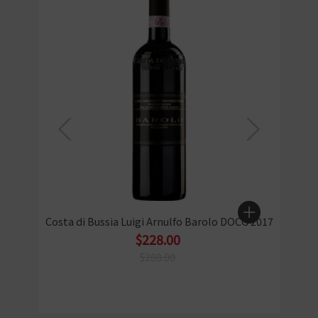
Costa di Bussia Luigi Arnulfo Barolo DOCG 2017
$228.00
$288.00