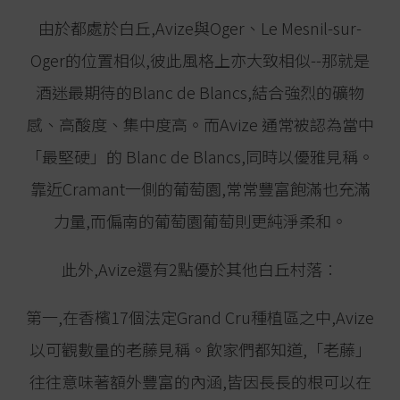
由於都處於白丘,Avize與Oger、Le Mesnil-sur-
Oger的位置相似,彼此風格上亦大致相似--那就是
酒迷最期待的Blanc de Blancs,結合強烈的礦物
感、高酸度、集中度高。而Avize 通常被認為當中
「最堅硬」的 Blanc de Blancs,同時以優雅見稱。
靠近Cramant一側的葡萄園,常常豐富飽滿也充滿
力量,而偏南的葡萄園葡萄則更純淨柔和。
此外,Avize還有2點優於其他白丘村落︰
第一,在香檳17個法定Grand Cru種植區之中,Avize
以可觀數量的老藤見稱。飲家們都知道,「老藤」
往往意味著額外豐富的內涵,皆因長長的根可以在