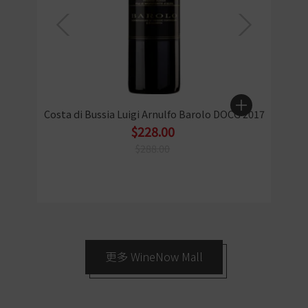
Costa di Bussia Luigi Arnulfo Barolo DOCG 2017
$228.00
$288.00
更多 WineNow Mall