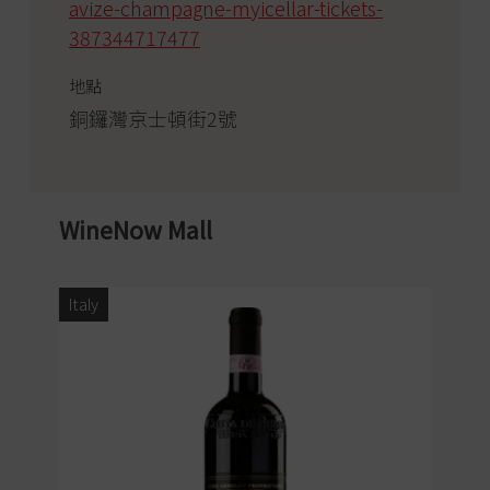
avize-champagne-myicellar-tickets-
387344717477
地點
銅鑼灣京士頓街2號
WineNow Mall
Italy
Ita