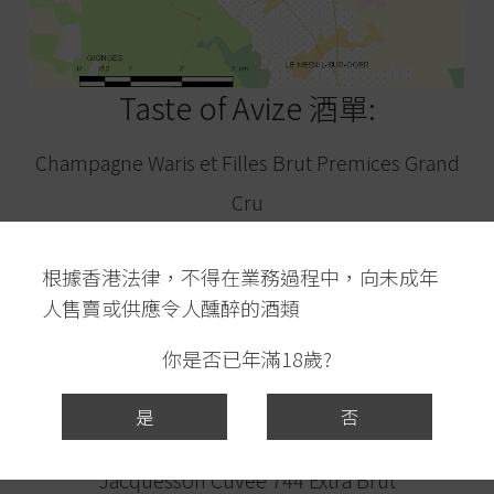
Taste of Avize 酒單:
Champagne Waris et Filles Brut Premices Grand
Cru
Champagne Waris et Filles Millesime 2015
根據香港法律，不得在業務過程中，向未成年
人售賣或供應令人醺醉的酒類
Charles De Cazanove Brut
你是否已年滿18歲?
Champagne Franck Bonville Grand Cru Blanc de
是
否
Blancs Brut
Jacquesson Cuvee 744 Extra Brut