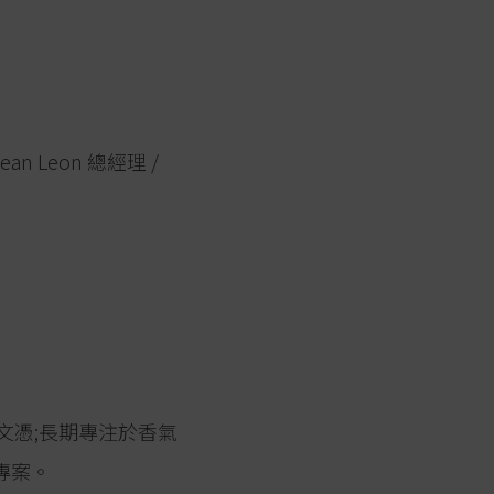
Jean Leon 總經理 /
培文憑;長期專注於香氣
專案。