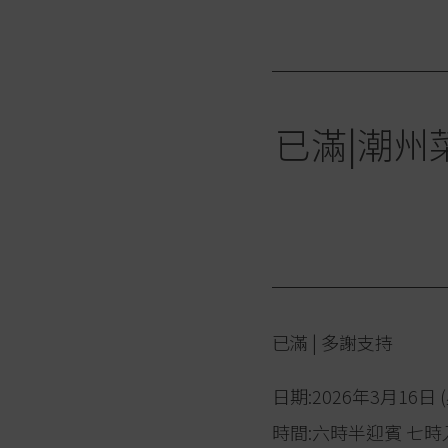
已滿|潮州菜酒
已滿 | 多謝支持
日期:2026年3月16日 
時間:六時半迎賓 七時