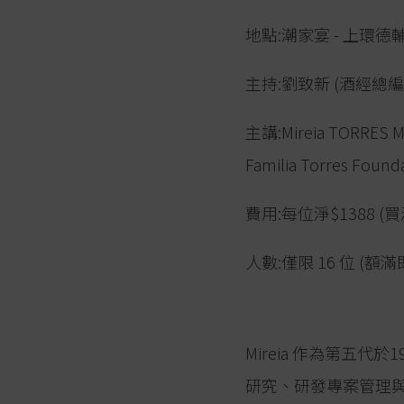
地點:潮家宴 - 上環德
主持:劉致新 (酒經總編
主講:Mireia TORRES 
Familia Torres Foun
費用:每位淨$1388 (買
人數:僅限 16 位 (額
Mireia 作為第五
研究、研發專案管理