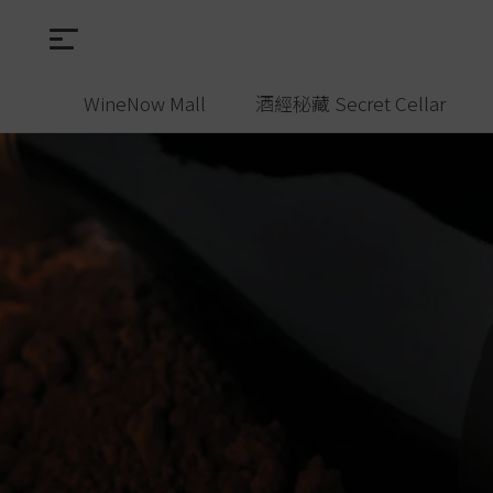
WineNow Mall
酒經秘藏 Secret Cellar