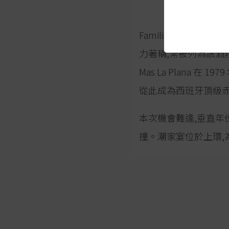
Familia Torre
力著稱,常被列為該酒莊的旗
Mas La Plana 在 
從此成為西班牙頂級
本次機會難逢,垂直年份
撞。潮家宴位於上環,