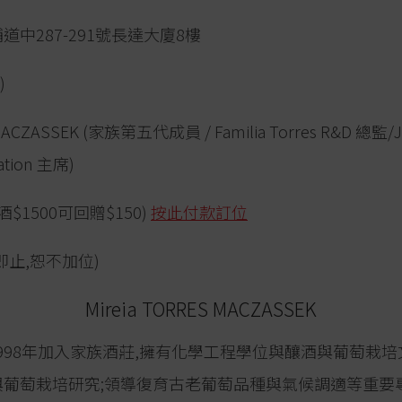
輔道中287-291號長達大廈8樓
)
MACZASSEK (家族第五代成員 / Familia Torres R&D 總監/
dation 主席)
酒$1500可回贈$150)
按此付款訂位
滿即止,恕不加位)
Mireia TORRES MACZASSEK
代於1998年加入家族酒莊,擁有化學工程學位與釀酒與葡萄栽
與葡萄栽培研究;領導復育古老葡萄品種與氣候調適等重要