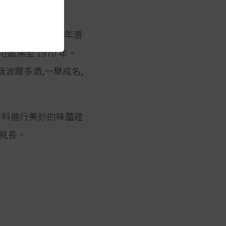
以單一園赤霞珠與長期陳年潛
可追溯至 1970 年。
敗多款頂級波爾多酒,一舉成名,
與香料進行美妙的味蕾碰
見長。