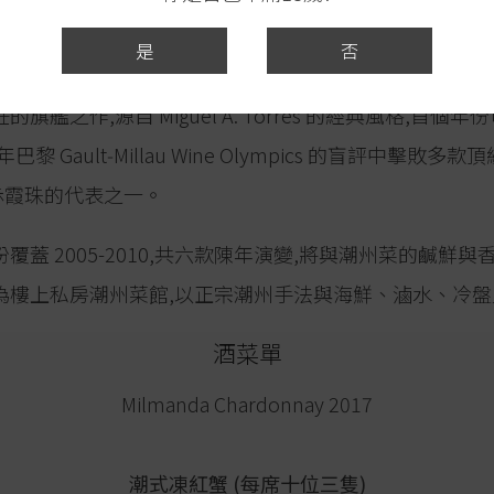
Mas La Plana
是
否
s 為西班牙最具國際影響力的家族酒莊之一,Mas La Plana 
艦之作,源自 Miguel A. Torres 的經典風格,首個年份
1979 年巴黎 Gault‑Millau Wine Olympics 的盲評中擊
赤霞珠的代表之一。
覆蓋 2005-2010,共六款陳年演變,將與潮州菜的鹹鮮
為樓上私房潮州菜館,以正宗潮州手法與海鮮、滷水、冷盤
酒菜單
Milmanda Chardonnay 2017
潮式凍紅蟹 (每席十位三隻)