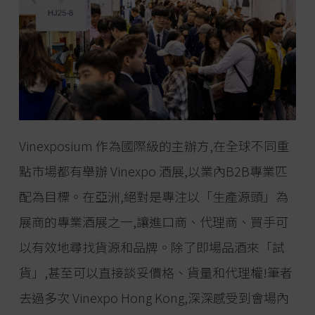
Vinexposium 作為國際級的主辦方,在全球不同重
點市場都有舉辦 Vinexpo 酒展,以業內B2B專業匹
配為目標。在亞洲,絕對是專注以「生產源頭」為
展商的專業酒展之一,讓進口商、代理商、買手可
以有效地尋找貨源和品牌。除了即場品酒來「試
貨」,甚至可以直接談妥價格、貨量和代理權!筆者
去過多次 Vinexpo Hong Kong,深深感受到會場內