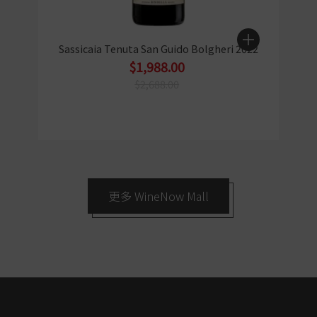
Sassicaia Tenuta San Guido Bolgheri 2022
$1,988.00
$2,688.00
更多 WineNow Mall