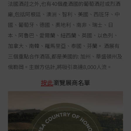
法國酒莊之外,也有40個產酒國的葡萄酒莊或烈酒
廠,包括阿根廷、澳洲、智利、美國、西班牙、中
國、葡萄牙、德國、奧地利、南非、瑞士、日
本、阿魯巴、愛爾蘭、紐西蘭、英國、以色列、
加拿大、南韓、羅馬里亞、泰國、芬蘭。 酒展有
三個重點合作酒區,都是美國的: 加州、華盛頓州及
俄勒岡。主辦方估計,將吸引高達8,000人流。
按此
瀏覽展商名單