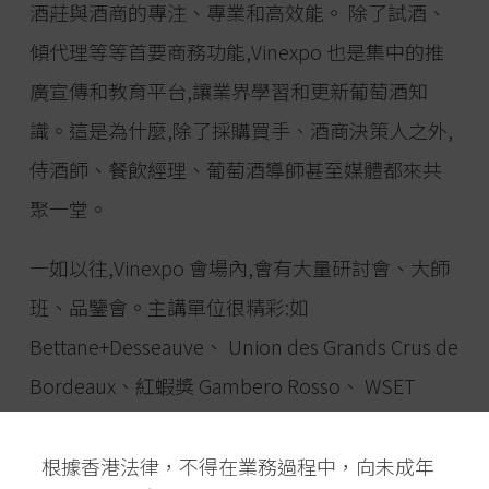
酒莊與酒商的專注、專業和高效能。 除了試酒、
傾代理等等首要商務功能,Vinexpo 也是集中的推
廣宣傳和教育平台,讓業界學習和更新葡萄酒知
識。這是為什麼,除了採購買手、酒商決策人之外,
侍酒師、餐飲經理、葡萄酒導師甚至媒體都來共
聚一堂。
一如以往,Vinexpo 會場內,會有大量研討會、大師
班、品鑒會。主講單位很精彩:如
Bettane+Desseauve、 Union des Grands Crus de
Bordeaux、紅蝦獎 Gambero Rosso、 WSET
(Wine & Spirit Education Trust),當然也有很多酒
區和酒國的專門課程,非常吸引!
根據香港法律，不得在業務過程中，向未成年