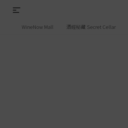
WineNow Mall
酒經秘藏 Secret Cellar