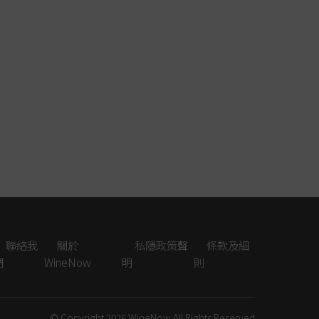
聯絡我
關於
私隱政策聲
條款及細
們
WineNow
明
則
© Copyright 2026
WineNow
All Rights Reserved