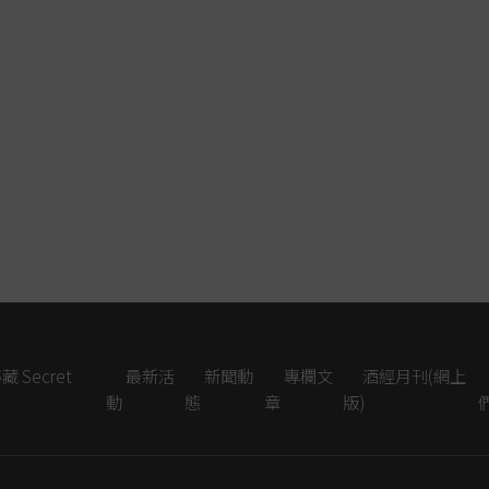
 Secret
最新活
新聞動
專欄文
酒經月刊(網上
動
態
章
版)