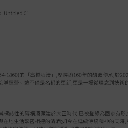
Untitled 01
54-1860)的「高橋酒造」,歷經逾160年的釀造傳承,於2
接掌運營。這不僅是名稱的更新,更是一場從理念到技術
,其標誌性的磚構酒藏建於大正時代,已被登錄為國家有形
與在地生活緊密相連的清酒;如今在延續傳統精神的同時