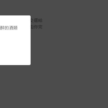
,將品飲的詮釋權交還給
釀造未完成,品味由你完
醺醉的酒類
沛旨味