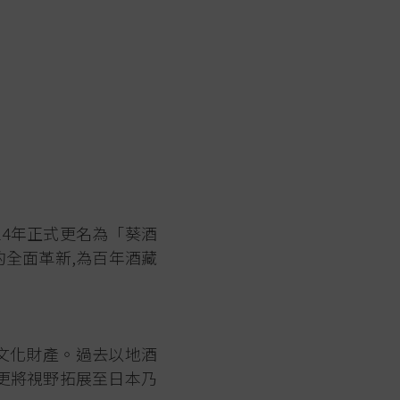
024年正式更名為「葵酒
的全面革新,為百年酒藏
文化財產。過去以地酒
,更將視野拓展至日本乃