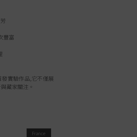
芬芳
次豐富
理
首發實驗作品,它不僅展
者與藏家關注。
France
Italy