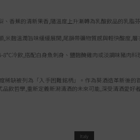
本梨、香蕉的清新果香,隨溫度上升漸轉為乳酸飲品的乳脂
滑順,米麴溫潤旨味緩緩展開,尾韻帶礦物質感與輕快酸度,層
6-8°C冷飲,搭配白身魚刺身、鹽麴醃雞肉或淡調味豬肉料
因極度稀缺被列為「入手困難銘柄」。作為葵酒造革新後的
式品飲哲學,重新定義新潟清酒的未來可能,深受清酒愛好
Italy