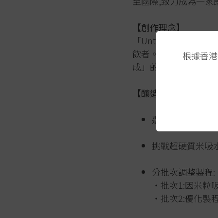
至國際,致力成為一
【創作理念】
「Untitled」系
飲者。每一款作品不預
根據香港
成」的開放哲學。
【釀造工藝】
選用新潟縣產「美
挑戰超硬質米吸
分批次調整製程:
・批次1:因米粒
・批次2:優化製