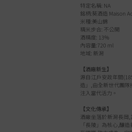
特定名稱: NA
銘柄:葵酒造 Maison Aoi 
米種:美山錦
精米步合: 不公開
酒精度: 13%
內容量:720 ml
地域: 新潟
【酒廠新生】
源自江戶安政年間(18
造」,由全新世代團隊
注入當代活力。
【文化傳承】
酒廠坐落於新潟長岡
「長陵」為核心,釀造