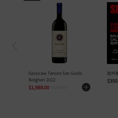
Sassicaia Tenuta San Guido
加州
Bolgheri 2022
$350
$1,988.00
$2,688.00