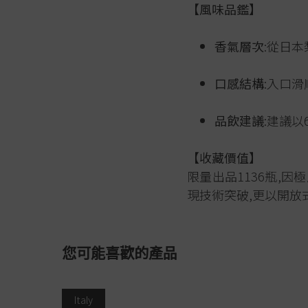
【風味品鑑】
香氣層次
:從日
口感結構
:入口
品飲建議
:建議以
【收藏價值】
限量出品1136瓶,
現技術突破,更以開放
您可能喜歡的產品
Italy