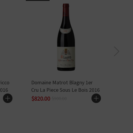
ricco
Domaine Matrot Blagny 1er
Nervi
2016
Cru La Piece Sous Le Bois 2016
Vigna
$820.00
$838
$900.00