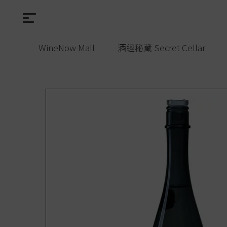
WineNow Mall
酒經秘藏 Secret Cellar