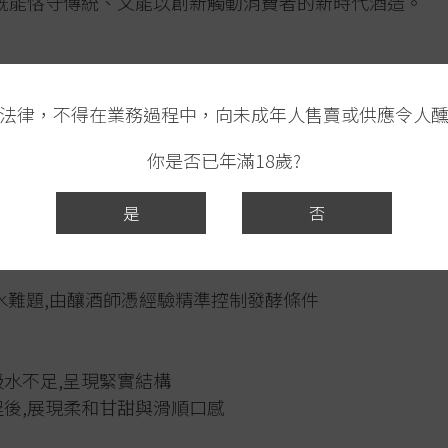
家既能恪守傳統、又能以創新觸動消費者的新時代酒造。
列靈感源自藝術中的「無標題」概念,打破清酒既定的風味框架
設標準答案,強調由品飲者自身感知來定義體驗,體現「
法律，不得在業務過程中，向未成年人售賣或供應令人
你是否已年滿18歲?
是
否
山錦」酒米,採低精白處理(精米步合未公開),保留米芯豐
水難題,由釀酒師憑經驗精準控制發酵條件
吸水不足,呈現緊實結構
程後,展現柔和甘甜與滑順口感