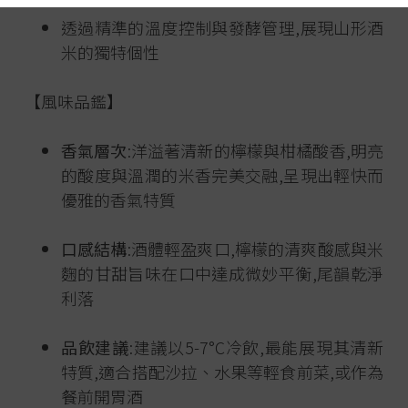
透過精準的溫度控制與發酵管理,展現山形酒
米的獨特個性
【風味品鑑】
香氣層次
:洋溢著清新的檸檬與柑橘酸香,明亮
的酸度與溫潤的米香完美交融,呈現出輕快而
優雅的香氣特質
口感結構
:酒體輕盈爽口,檸檬的清爽酸感與米
麴的甘甜旨味在口中達成微妙平衡,尾韻乾淨
利落
品飲建議
:建議以5-7°C冷飲,最能展現其清新
特質,適合搭配沙拉、水果等輕食前菜,或作為
餐前開胃酒