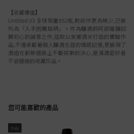
【收藏價值】
Untitled 03 全球限量952瓶,較前作更為稀少,已被
列為「入手困難銘柄」。作為釀酒師阿部龍彌回
歸初心的誠意之作,這款以家鄉酒米打造的實驗作
品,不僅承載著個人釀酒生涯的情感記憶,更展現了
酒造在創新道路上不斷探索的決心,是清酒愛好者
不容錯過的收藏珍品。
您可能喜歡的產品
Italy