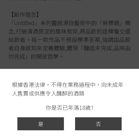
【創作理念】
「Untitled」系列靈感源自藝術中的「無標題」概
念,打破清酒既定的風味框架,將品飲的詮釋權交還
給飲者。每一款作品不預設標準答案,強調由品飲
者自身感知來定義體驗,體現「釀造未完成,品味由
你完成」的開放哲學。
【釀造工藝】
根據香港法律，不得在業務過程中，向未成年
精選釀造責任者阿部龍彌家鄉山形縣產的
人售賣或供應令人醺醉的酒類
「出羽燦燦」酒米,這不僅是他最熟悉的米種,
更是他清酒修業的起點
你是否已年滿18歲?
延續系列低精白處理理念,保留酒米原始風味
是
否
特質