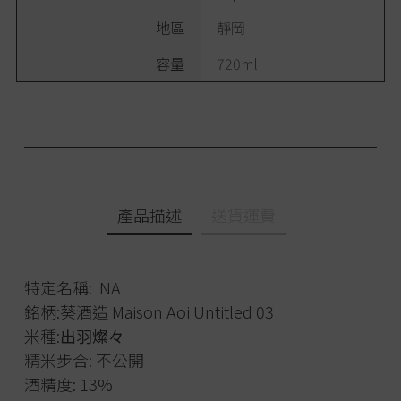
地區
靜岡
容量
720ml
產品描述
送貨運費
特定名稱: NA
銘柄:葵酒造 Maison Aoi Untitled 03
米種:
出羽燦々
精米步合: 不公開
酒精度: 13%