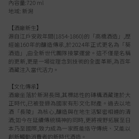
內容量:720 ml
地域: 新潟
【酒廠新生】
源自江戶安政年間(1854-1860)的「高橋酒造」,歷
經逾160年的釀造傳承,於2024年正式更名為「葵
酒造」,由全新世代團隊接掌運營。這不僅是名稱
的更新,更是一場從理念到技術的全面革新,為百年
酒藏注入當代活力。
【文化傳承】
酒廠坐落於新潟長岡,其標誌性的磚構酒藏建於大
正時代,已被登錄為國家有形文化財產。過去以地
酒「長陵」為核心,釀造與在地生活緊密相連的清
酒;如今在延續傳統精神的同時,更將視野拓展至日
本乃至國際,致力成為一家既能恪守傳統、又能以
創新觸動消費者的新時代酒造。