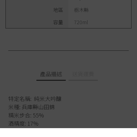
地區
栃木縣
容量
720ml
產品描述
送貨運費
特定名稱: 純米大吟釀
米種: 兵庫縣山田錦
精米步合: 55%
酒精度: 17%
容量:720ml