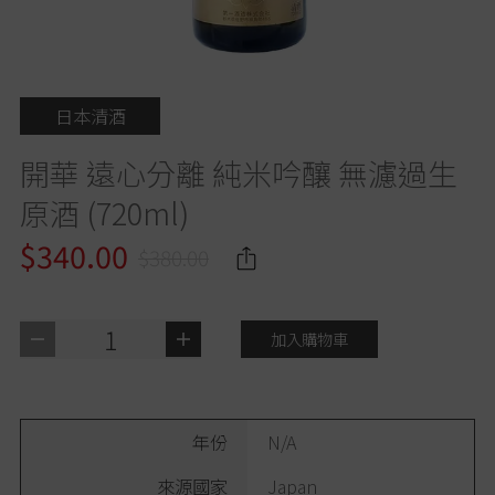
日本清酒
開華 遠心分離 純米吟釀 無濾過生
原酒 (720ml)
$340.00
$380.00
1
加入購物車
年份
N/A
來源國家
Japan