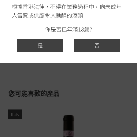
根據香港法律，不得在業務過程中，向未成年
酒造名稱
: 第一酒造 開華
人售賣或供應令人醺醉的酒類
產地
: 栃木縣
你是否已年滿18歲?
是
否
您可能喜歡的產品
Italy