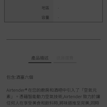
地區
-
容量
-
產品描述
送貨運費
包含:酒塞六個
Airtender® 在您的廚房和酒吧中引入了「空氣元
素」。憑藉智能動力空氣技術,Airtender 致力於讓
任何人在享受美食和飲料時,將味道推至完美,同時