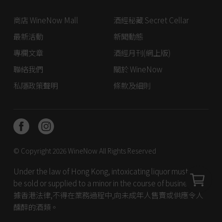
商店 WineNow Mall
酒經秘藏 Secret Cellar
最新活動
新聞動態
專欄文章
酒經月刊(網上版)
聯絡我們
關於 WineNow
私隱政策聲明
條款及細則
© Copyright 2026
WineNow
All Rights Reserved
Under the law of Hong Kong, intoxicating liquor must not
be sold or supplied to a minor in the course of business. 根
據香港法律,不得在業務過程中,向未成年人售賣或供應令人
醺醉的酒類。