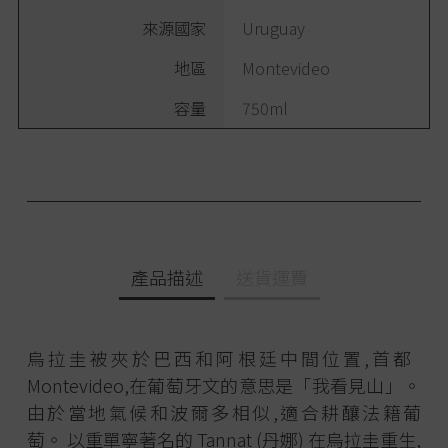
來源國家
Uruguay
地區
Montevideo
容量
750ml
產品描述
送貨運費
烏拉圭被夾於巴西和阿根廷中間位置,首都
Montevideo,在葡萄牙文的意思是「我看見山」。
由於當地氣候和波爾多相似,適合耕釀法籍葡
萄。 以重單寧著名的 Tannat (丹娜) 在烏拉圭重生,