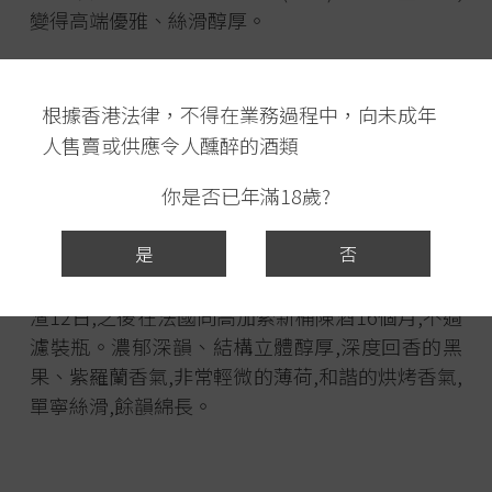
變得高端優雅、絲滑醇厚。
莊主夫婦在2000年成立酒莊。Bouza 作為國寶級
頂尖酒莊,尤其擅長於 Tannat,釀酒師 Dr. Eduardo
根據香港法律，不得在業務過程中，向未成年
Boido 更是這葡萄的權威,推出了單一葡萄園的酒
人售賣或供應令人醺醉的酒類
款。獲獎無數,
酒莊在2020年被選為「世界50大最
你是否已年滿18歲?
佳葡萄園」,
是烏拉圭之光。
是
否
這款酒 Parcela Única 就是單一葡萄園的意思。手
採葡萄經過挑選,
每日淋汁兩次及攪桶一次,發酵泡
渣12日,
之後在法國同高加索新桶陳酒16個月,不過
濾裝瓶。濃郁深韻、
結構立體醇厚,深度回香的黑
果、紫羅蘭香氣,非常輕微的薄荷,
和諧的烘烤香氣,
單寧絲滑,餘韻綿長。