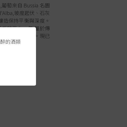
的,葡萄來自 Bussia 名園
'Alba,坡度起伏、石灰
統釀造保持平衡與深度。
熟成,再瓶陳至少一年,屬於傳
標,融合傳統與現代。現已
醺醉的酒類