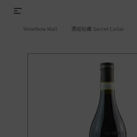
WineNow Mall
酒經秘藏 Secret Cellar