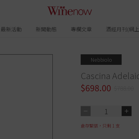
最新活動
新聞動態
專欄文章
酒經月刊(網上
Nebbiolo
Cascina Adelai
$698.00
$788.00
1
倉存緊張，只剩
1
支