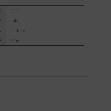
份
2017
家
Italy
區
Piedmont
量
750ml