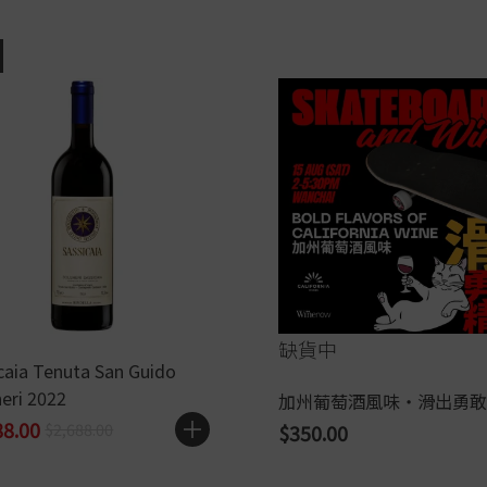
缺貨中
caia Tenuta San Guido
eri 2022
加州葡萄酒風味・滑出勇敢
88.00
$2,688.00
$350.00