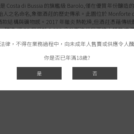
系列是 Costa di Bussia 的旗艦級 Barolo,僅在優質年份釀造
之名命名,象徵酒莊的歷史傳承。此園位於 Monforte d
款結構與礦物感。2017 年雖炎熱乾燥,但酒莊憑藉傳
iolo 釀造,經 36 個月於 5,000 公升斯洛伐尼亞橡木桶
。酒標設計承襲 Arnulfo 19 世紀出口美國的歷史酒
法律，不得在業務過程中，向未成年人售賣或供應令人
1-2 小時,最佳飲用窗口約就是這幾年。
你是否已年滿18歲?
是
否