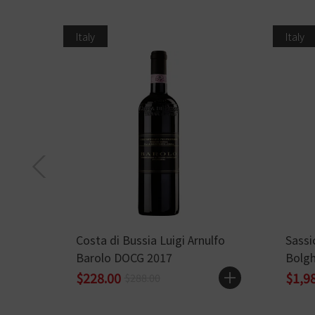
Italy
Italy
Costa di Bussia Luigi Arnulfo
Sassi
Barolo DOCG 2017
Bolgh
$228.00
$1,9
$288.00