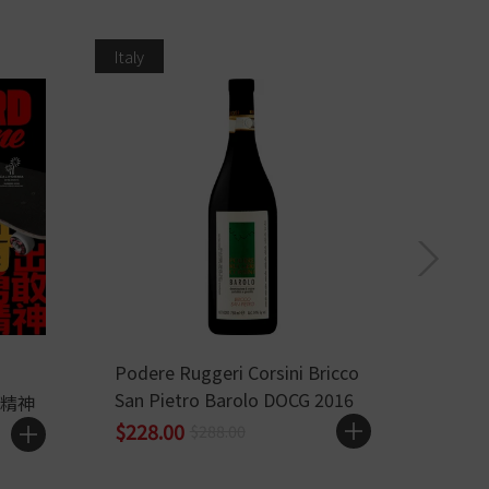
Italy
France
Podere Ruggeri Corsini Bricco
Domai
San Pietro Barolo DOCG 2016
Cru L
精神
$228.00
$820
$288.00