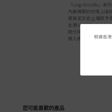
「Luigi Arnulfo」
內最精華的地塊,以創始人
質與泥灰岩土壤賦予酒
此酒以 100% Nebb
統分隔,兼具力量與優雅
根據香港
進入適飲期,建議醒酒 
您可能喜歡的產品