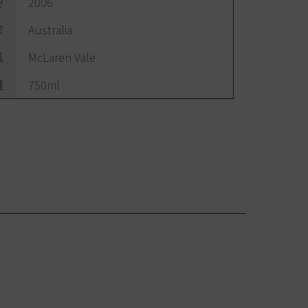
份
2006
家
Australia
區
McLaren Vale
量
750ml