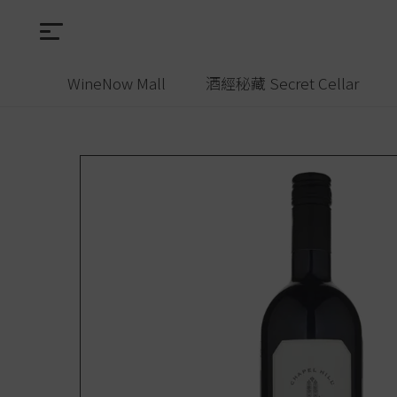
WineNow Mall
酒經秘藏 Secret Cellar