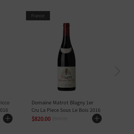
France
Italy
ricco
Domaine Matrot Blagny 1er
Nervi
2016
Cru La Piece Sous Le Bois 2016
Vigna
$820.00
$838
$900.00