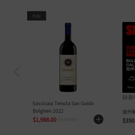
Italy
缺貨
Sassicaia Tenuta San Guido
Bolgheri 2022
加州
$1,988.00
$2,688.00
$350