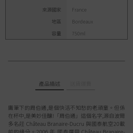
來源國家
France
地區
Bordeaux
容量
750ml
產品描述
送貨運費
庸筆下的周伯通,是個快活不知愁的老頑童。但係
在杯中,是美妙佳釀!「周伯通」這個名字,源自波爾
多名莊 Château Branaire-Ducru 與國泰航空20載
前的緣分。2006 年,國泰選用 Château Branaire-