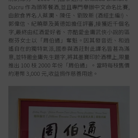
Ducru 作為頭等餐酒,並且專門舉辦中文命名比賽,
由飲食界名人蔡瀾、陳任、劉致新 (酒經主編!)、
郭偉信、紀曉華及黃德如擔任評審,接獲近千個名
字,最終由紅酒愛好者、亦酷愛金庸武俠小說的區
樹芬女士以「周伯通」奪魁。因其發音近、和逍
遙自在的獨特氣派,國泰與酒莊對此譯名皆甚為滿
意,並特邀金庸先生題字,將其墨寶印於酒標上,限量
推出 100 枝 2000 年份「周伯通」。當時每枝售價
約港幣 3,000 元,收益捐作慈善用途。