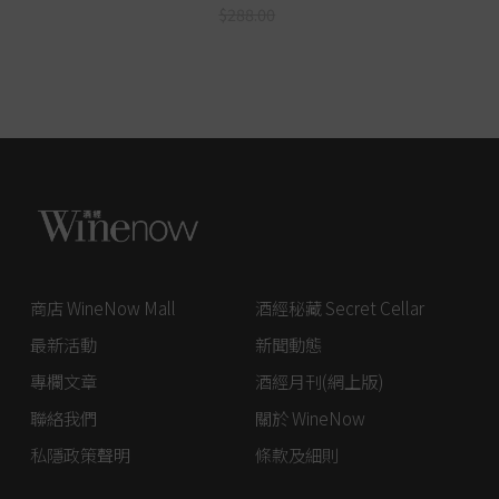
$288.00
商店 WineNow Mall
酒經秘藏 Secret Cellar
最新活動
新聞動態
專欄文章
酒經月刊(網上版)
聯絡我們
關於 WineNow
私隱政策聲明
條款及細則