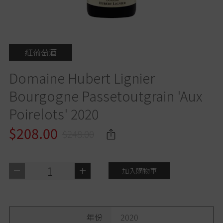
紅葡萄酒
Domaine Hubert Lignier
Bourgogne Passetoutgrain 'Aux
Poirelots' 2020
$208.00
$248.00
1
加入購物車
年份
2020