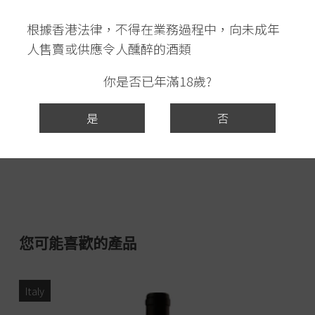
紅色的酒體,帶有紅醋栗、車厘子和胡椒香氣。經
根據香港法律，不得在業務過程中，向未成年
過陳年後,酒體更平衡,優雅清爽。
人售賣或供應令人醺醉的酒類
你是否已年滿18歲?
是
否
您可能喜歡的產品
Italy