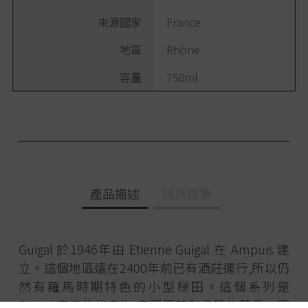
來源國家
France
地區
Rhône
容量
750ml
產品描述
送貨運費
Guigal 於1946年由 Etienne Guigal 在 Ampuis 建
立。這個地區遠在2400年前已有酒莊運行,所以仍
然有羅馬時期特色的小型梯田。這個系列是
Guigal 家族的代表作,表現酒莊對品質的著重。寶