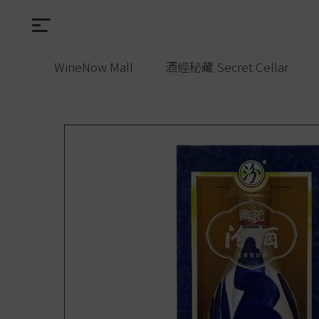
WineNow Mall
酒經秘藏 Secret Cellar