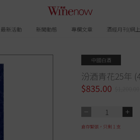
最新活動
新聞動態
專欄文章
酒經月刊(網上
中國白酒
汾酒青花25年 (4
$835.00
$1,200.00
1
倉存緊張，只剩
1
支