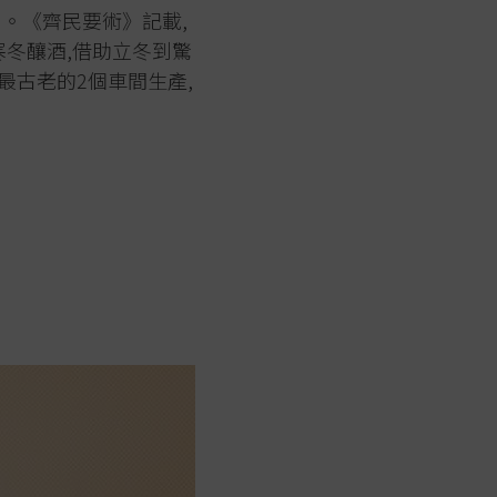
。《齊民要術》記載,
寒冬釀酒,借助立冬到驚
最古老的2個車間生產,