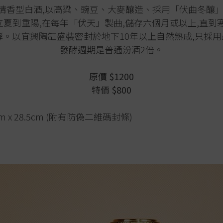
)是清香型白酒,以高粱、豌豆、大麥釀造、
採用「伏曲冬釀」
夏到重陽,在每年「伏天」製曲,儲存六個月或以上,直到
。以宜興陶缸盛裝密封於地下10年以上自然熟成,只採用
發酵週期是普通汾酒2倍。
原價 $1200
特價 $800
cm x 28.5cm (附有防偽二維碼封條)