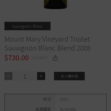
Sauvignon Blanc
Mount Mary Vineyard Triolet
Sauvignon Blanc Blend 2008
$730.00
$750.00
1
加入購物車
年份
2001
來源國家
Australia