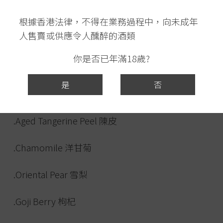
.Star Anise 八角
根據香港法律，不得在業務過程中，向未成年
人售賣或供應令人醺醉的酒類
.Cardamom 荳蔻
你是否已年滿18歲?
.Lemon Peel 檸檬皮
是
否
.Grapefruit Peel 葡萄柚皮
.Aged Tangerine Peel 陳皮
.Chamomile 洋甘菊
.Oriental Pear 雪梨
.Goji Berry 枸杞