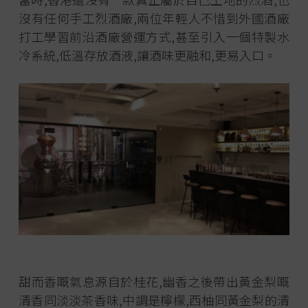
沒有任何手工烈酒廠,兩位年輕人不惜到外國酒廠
打工學習前沿酒廠營運方式,甚至引入一個特製水
冷系統,低溫存放酒液,讓酒味更融和,更易入口。
甜而香嘅氣息源自於桂花,幽香之後帶出黃金梨嘅
清香同淡淡茶香味,中調是檸檬,西柚同黃金梨的清