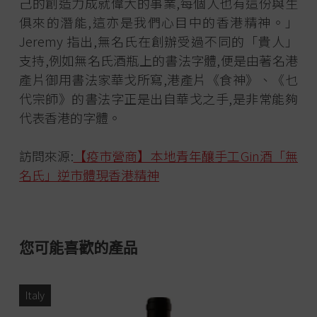
己的創造力成就偉大的事業,每個人也有這份與生
俱來的潛能,這亦是我們心目中的香港精神。」
Jeremy 指出,無名氏在創辦受過不同的「貴人」
支持,例如無名氏酒瓶上的書法字體,便是由著名港
產片御用書法家華戈所寫,港產片《食神》、《乜
代宗師》的書法字正是出自華戈之手,是非常能夠
代表香港的字體。
訪問來源:
【疫市營商】本地青年釀手工Gin酒「無
名氏」逆市體現香港精神
您可能喜歡的產品
Italy