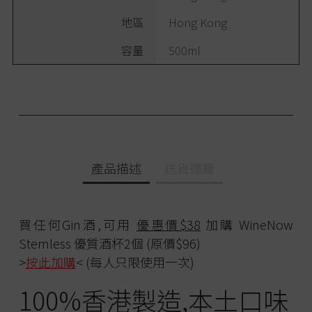
地區
Hong Kong
容量
500ml
產品描述
送貨運費
買任何Gin酒,可用
優惠價$38
加購 WineNow
Stemless 優質酒杯2個 (原價$96)
>
按此加購
< (每人只限使用一次)
100%香港製造,本土口味