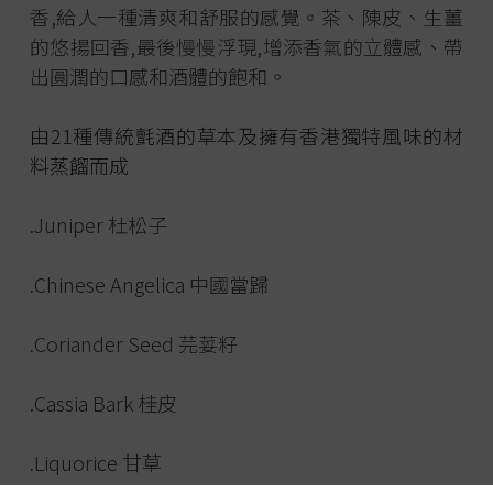
香,給人一種清爽和舒服的感覺。茶、陳皮、生薑
的悠揚回香,最後慢慢浮現,增添香氣的立體感、帶
出圓潤的口感和酒體的飽和。
由21種傳統氈酒的草本及擁有香港獨特風味的材
料蒸餾而成
.Juniper 杜松子
.Chinese Angelica 中國當歸
.Coriander Seed 芫荽籽
.Cassia Bark 桂皮
.Liquorice 甘草