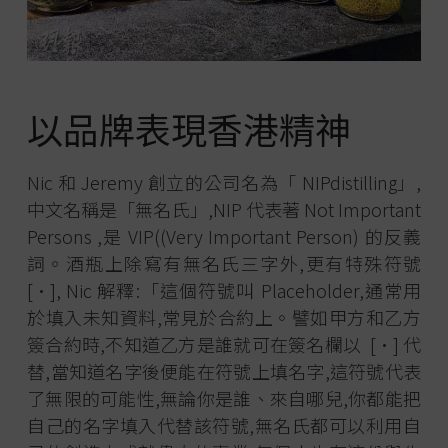
以品牌表現香港精神
Nic 和 Jeremy 創立的公司名為「 NIPdistilling」,
中文名稱是「無名氏」,NIP 代表著 Not Important
Persons ,是 VIP((Very Important Person) 的反義
詞。酒瓶上除寫有無名氏三字外,更有特殊符號
[·], Nic 解釋:「這個符號叫 Placeholder,通常用
於填入未知資料,常見於合約上。譬如甲方和乙方
簽合約時,不知道乙方是誰就可在簽名欄以 [·] 代
替,當知道名字後便能在符號上填名字,這符號代表
了無限的可能性,無論你是誰、來自哪兒,你都能把
自己的名字填入代替該符號,無名氏都可以利用自