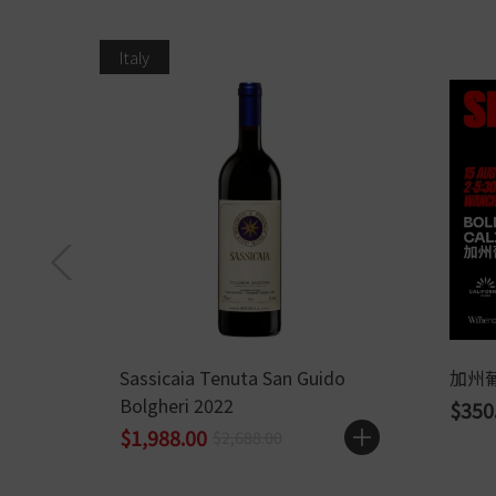
Italy
Sassicaia Tenuta San Guido
加州
Bolgheri 2022
$350
$1,988.00
$2,688.00