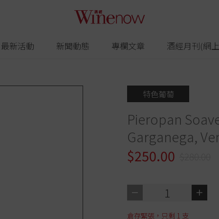
最新活動
新聞動態
專欄文章
酒經月刊(網上
特色葡萄
Pieropan Soave
Garganega, Ve
$250.00
$280.00
1
倉存緊張，只剩
1
支