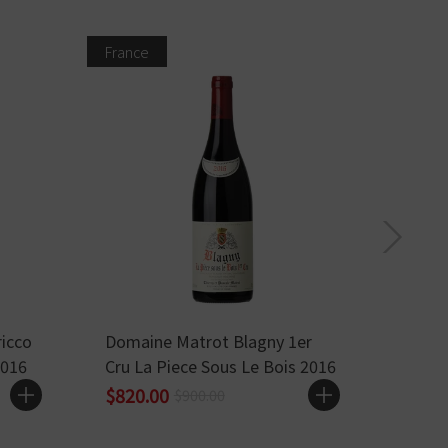
France
Italy
ricco
Domaine Matrot Blagny 1er
Nervi
2016
Cru La Piece Sous Le Bois 2016
Vigna
$820.00
$838
$900.00