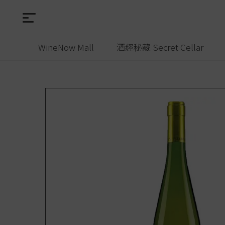
WineNow Mall
酒經秘藏 Secret Cellar