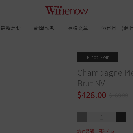
最新活動
新聞動態
專欄文章
酒經月刊(網上
Pinot Noir
Champagne Pie
Brut NV
$428.00
$468.00
1
倉存緊張，只剩
4
支