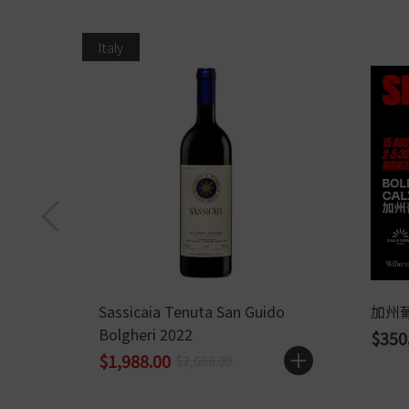
Italy
Sassicaia Tenuta San Guido
加州
Bolgheri 2022
$350
$1,988.00
$2,688.00