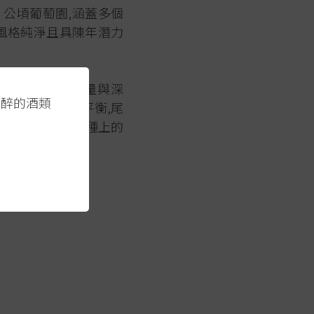
過 30 公頃葡萄園,涵蓋多個
風格純淨且具陳年潛力
現紅葡萄品種在香檳中的力量與深
醺醉的酒類
結構紮實,酸度平衡,尾
了酒莊在紅葡萄品種上的