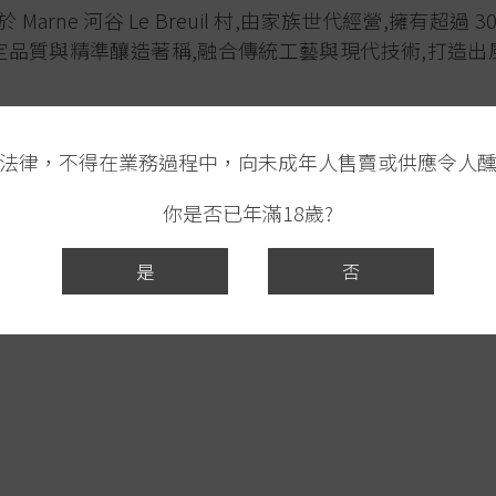
酒莊位於 Marne 河谷 Le Breuil 村,由家族世代經營,擁有超
定品質與精準釀造著稱,融合傳統工藝與現代技術,打造出
irs 以 80% Meunier 和 20% Pinot Noir 混釀,展
法律，不得在業務過程中，向未成年人售賣或供應令人
郁,入口綻放柑橘、檸檬、葡萄柚香氣帶有與輕微烘焙氣息,
感圓潤,既有張力,也保留香檳的優雅骨幹。這款酒展現
你是否已年滿18歲?
,也保留了風土的個性,是對香檳多樣性的深刻詮釋。
是
否