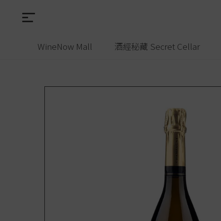
WineNow Mall
酒經秘藏 Secret Cellar