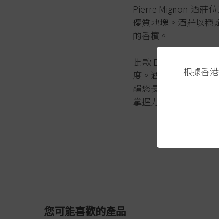
Pierre Mignon 
優質地塊。酒莊以穩
的香檳。
此款 Blanc de No
根據香港
度。酒體飽滿,果香濃
韻悠長。氣泡細緻,口
掌握力,不僅技術成熟
您可能喜歡的產品