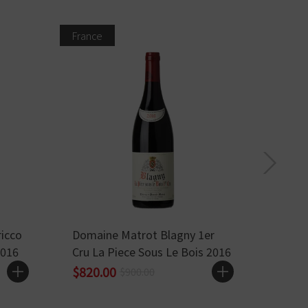
France
Italy
ricco
Domaine Matrot Blagny 1er
Nervi
2016
Cru La Piece Sous Le Bois 2016
Vigna
$820.00
$838
$900.00