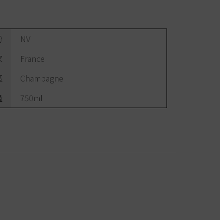
份
NV
家
France
區
Champagne
量
750ml