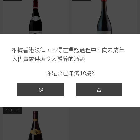
根據香港法律，不得在業務過程中，向未成年
人售賣或供應令人醺醉的酒類
Domaine Chignard, Fleurie
Domaine Louis Claude
2016
Desvignes, Morgon
你是否已年滿18歲?
Corcelette, Beaujolais 2020
$398.00
$258.00
$428.00
是
否
$288.00
France