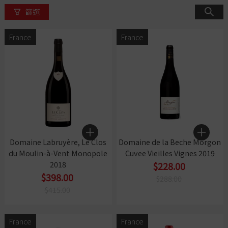
篩選
France
France
Domaine Labruyère, Le Clos
Domaine de la Beche Morgon
du Moulin-à-Vent Monopole
Cuvee Vieilles Vignes 2019
2018
$228.00
$398.00
$288.00
$415.00
France
France