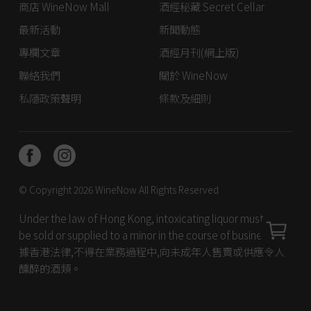
商店 WineNow Mall
酒經秘藏 Secret Cellar
最新活動
新聞動態
專欄文章
酒經月刊(網上版)
聯絡我們
關於 WineNow
私隱政策聲明
條款及細則
© Copyright 2026
WineNow
All Rights Reserved
Under the law of Hong Kong, intoxicating liquor must not
be sold or supplied to a minor in the course of business. 根
據香港法律,不得在業務過程中,向未成年人售賣或供應令人
醺醉的酒類。