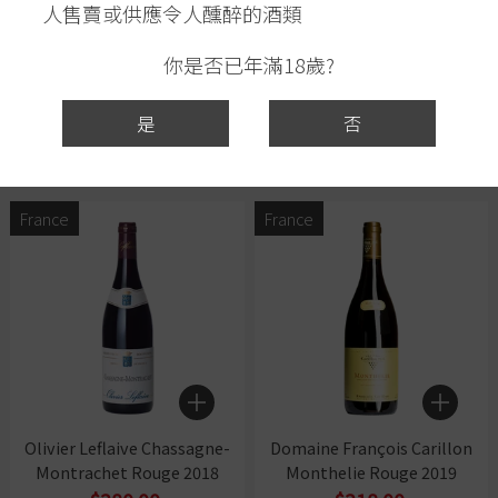
人售賣或供應令人醺醉的酒類
你是否已年滿18歲?
Ca' del Grevino Pinot Noir,
Domaine Stephane Magnien
Santa Maria Valley 2012
Morey-Saint-Denis Les
Faconnières 1er Cru 2017
$880.00
是
否
$790.00
$1,100.00
France
France
Olivier Leflaive Chassagne-
Domaine François Carillon
Montrachet Rouge 2018
Monthelie Rouge 2019