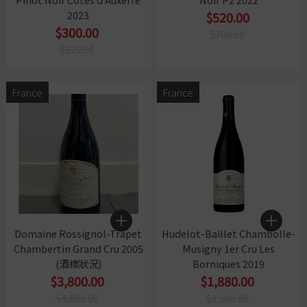
2023
$520.00
$300.00
$700.00
$320.00
France
France
Domaine Rossignol-Trapet
Hudelot-Baillet Chambolle-
Chambertin Grand Cru 2005
Musigny 1er Cru Les
(酒標狀況)
Borniques 2019
$3,800.00
$1,880.00
$4,800.00
$2,500.00