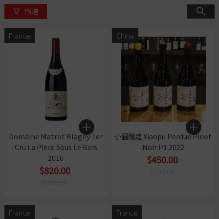
篩選
France
China
Domaine Matrot Blagny 1er
小圃釀造 Xiaopu Perdue Pinot
Cru La Piece Sous Le Bois
Noir P1 2022
2016
$450.00
$820.00
$600.00
$900.00
France
France