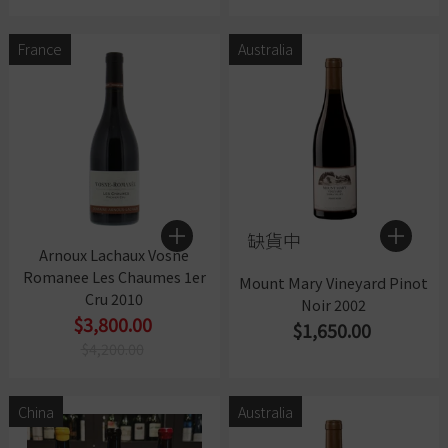
France
Australia
缺貨中
Arnoux Lachaux Vosne
Romanee Les Chaumes 1er
Mount Mary Vineyard Pinot
Cru 2010
Noir 2002
$3,800.00
$1,650.00
$4,200.00
China
Australia