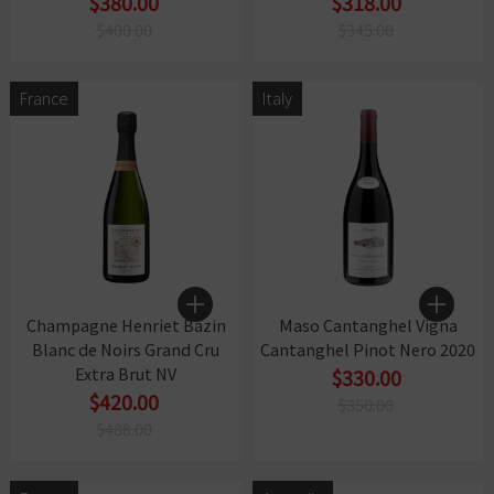
$380.00
$318.00
$400.00
$345.00
France
Italy
Champagne Henriet Bazin
Maso Cantanghel Vigna
Blanc de Noirs Grand Cru
Cantanghel Pinot Nero 2020
Extra Brut NV
$330.00
$420.00
$350.00
$488.00