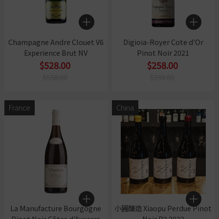
Champagne Andre Clouet V6
Digioia-Royer Cote d'Or
Experience Brut NV
Pinot Noir 2021
$528.00
$258.00
$558.00
$298.00
France
China
La Manufacture Bourgogne
小圃釀造 Xiaopu Perdue Pinot
Pinot Noir Côtes d'Auxerre
Noir P2 2022