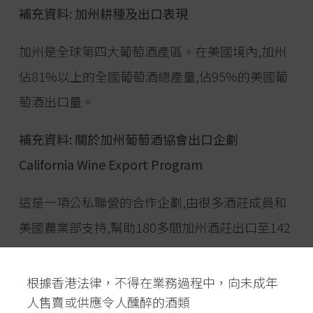
補充資料: 加州耕種及出口表現
加州是全球第四大葡萄酒產區。在美國境內,加州
佔81%以上的全國葡萄酒總產量,佔95%的美國葡
萄酒出口量。
補充資料: 關於加州葡萄酒協會出口企劃
California Wine Export Program
這是一項公私聯營的合作企劃,由很多酒莊成員和
美國農業部支持,幫助180多間加州酒莊出口至142
個國家,並在各大市場大力推廣加州這片可愛的土
地 - 宏麗的自然風光、美好的生活態度、令人垂涎
根據香港法律，不得在業務過程中，向未成年
人售賣或供應令人醺醉的酒類
的葡萄酒和美食。 這個企劃努力開發出口市場,在