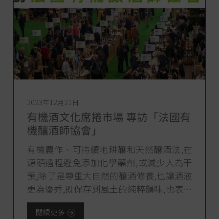
2023年12月21日
有機酒文化席捲市場 專訪「法國有
機釀酒師協會」
有機農作、可持續地耕釀和天然釀酒法,在
源頭過程避免添加化學藥劑,或減少人為干
預,除了是尊重大自然的釀酒修養,也讓酒液
更為優秀,既保存到風土的純粹韻味,也表達
到粗製工業化所缺的精品風味。 有機酒文
閱讀更多
化,毫無疑問是近年的酒圈新貴。 另一方面,