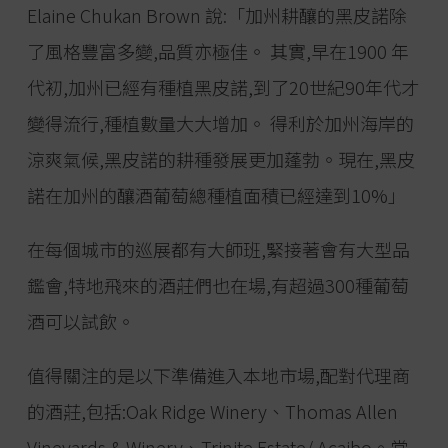
Elaine Chukan Brown 說:「加州耕釀的黑皮諾除
了風格豐富多變,品質亦極佳。 其實,早在1900 年
代初,加州已經有種植黑皮諾,到了20世紀90年代才
變得流行,種植數量大大增加。 得利於加州海岸的
涼爽氣候,黑皮諾的耕種發展更加蓬勃。現在,黑皮
諾在加州的釀酒葡萄總種植面積已經達到10%」
在每個城市的巡展都有大師班,緊接著會有大型品
鑑會,特地飛來的酒莊們也在場,有超過300種葡萄
酒可以試飲。
值得關注的是以下準備進入本地市場,配對代理商
的酒莊,包括:Oak Ridge Winery、Thomas Allen
Vineyards & Winery、Trinite Estate/ Acaibo。當