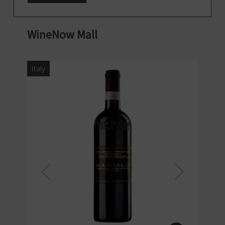
數年[...]
WineNow Mall
Italy
Ita