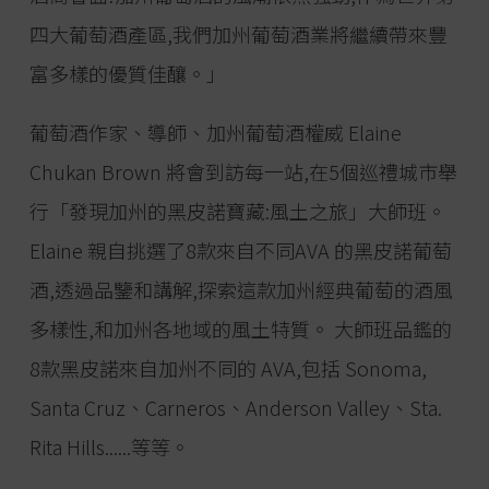
四大葡萄酒產區,我們加州葡萄酒業將繼續帶來豐
富多樣的優質佳釀。」
葡萄酒作家、導師、加州葡萄酒權威 Elaine
Chukan Brown 將會到訪每一站,在5個巡禮城市舉
行「發現加州的黑皮諾寶藏:風土之旅」大師班。
Elaine 親自挑選了8款來自不同AVA 的黑皮諾葡萄
酒,透過品鑒和講解,探索這款加州經典葡萄的酒風
多樣性,和加州各地域的風土特質。 大師班品鑑的
8款黑皮諾來自加州不同的 AVA,包括 Sonoma,
Santa Cruz、Carneros、Anderson Valley、Sta.
Rita Hills......等等。