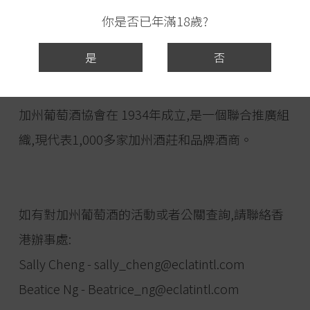
27個國家協助和支持加州酒莊!
你是否已年滿18歲?
補充資料: 關於加州葡萄酒協會
是
否
California Wine Institute
加州葡萄酒協會在 1934年成立,是一個聯合推廣組
織,現代表1,000多家加州酒莊和品牌酒商。
如有對加州葡萄酒的活動或者公關查詢,請聯絡香
港辦事處:
Sally Cheng -
sally_cheng@eclatintl.com
Beatice Ng -
Beatrice_ng@eclatintl.com