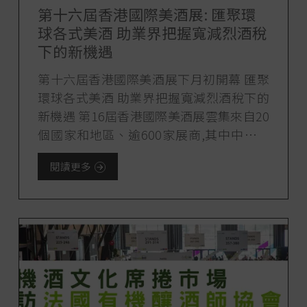
第十六屆香港國際美酒展: 匯聚環
球各式美酒 助業界把握寬減烈酒稅
下的新機遇
第十六屆香港國際美酒展下月初開幕 匯聚
環球各式美酒 助業界把握寬減烈酒稅下的
新機遇 第16屆香港國際美酒展雲集來自20
個國家和地區、逾600家展商,其中中國內
地的參展規模較去屆上升六成 美酒展將帶
閱讀更多
來環球各式美酒,包括葡萄酒、中國白酒、
日本清[...]