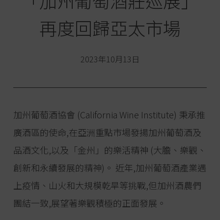
「加州葡萄酒莊巡展」
再度回歸亞太市場
2023年10月13日
加州葡萄酒協會 (California Wine Institute) 秉承推
廣酒區的使命,在亞洲重點市場發揚加州葡萄酒及
品酒文化,以及「金州」的樂活精神 (大膽、樂觀、
創新和永續發展的精神)。 近年,加州葡萄酒產業遇
上疫情、山火和大規模乾旱等挑戰,但加州酒農們
團結一致,展望著樂觀積極的正面發展。