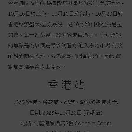
今年,加州葡萄酒協會隆重其事地安排了豐富行程 -
10月16日於上海、10月18日於台北、10月20日於
香港舉辦盛大巡展,最後一站10月23日將在馬尼拉
閉幕。每一站都展示30多家成員酒莊。 今年巡禮
的焦點是為以酒莊尋求代理商,進入本地市場,有效
配對酒商來代理、分銷優質加州葡萄酒。因此,僅
對葡萄酒專業人士開放。
香 港 站
(只限酒業、餐飲業、媒體、葡萄酒專業人士)
日期: 2023年10月20日 (星期五)
地點: 萬麗海景酒店8樓 Concord Room