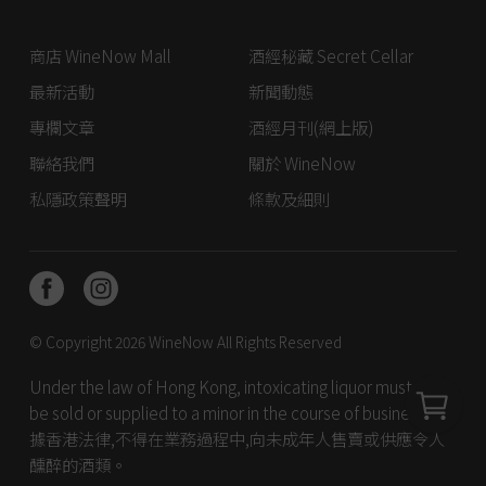
商店 WineNow Mall
酒經秘藏 Secret Cellar
最新活動
新聞動態
專欄文章
酒經月刊(網上版)
聯絡我們
關於 WineNow
私隱政策聲明
條款及細則
© Copyright 2026
WineNow
All Rights Reserved
Under the law of Hong Kong, intoxicating liquor must not
be sold or supplied to a minor in the course of business. 根
據香港法律,不得在業務過程中,向未成年人售賣或供應令人
醺醉的酒類。