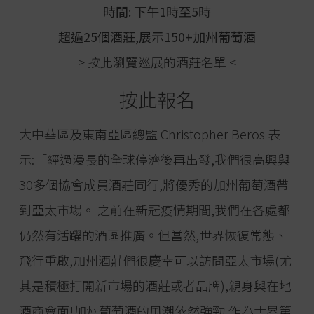
時間: 下午1時至5時
超過25個酒莊,展示150+加州葡萄酒
>
按此瀏覽巡展的酒莊名單
<
按此報名
大中華區及東南亞區總監 Christopher Beros 表
示:「經過漫長的全球停濟後再出發,我們很高興與
30多個協會成員酒莊同行,將優秀的加州葡萄酒帶
到亞太市場。 之前在新冠疫情期間,我們在各處都
仍然有活躍的酒區推廣。但當然,世界恢復常態、
飛行重啟,加州酒莊們很慶幸可以訪問亞太市場(尤
其是積極打開新市場的酒莊或者品牌),親身與在地
酒商會面!加州葡萄酒的風潮依然強勁,作為世界第