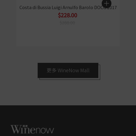
Costa di Bussia Luigi Arnulfo Barolo DOCG 2017
$228.00
$288.00
更多 WineNow Mall