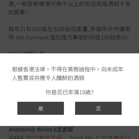
酒,一般是索價港元兩千以上的名莊高階酒款才有
的質素!
每年只有300箱左右的超低產量,多個年份持續取
得 Jeb Dunnuck 這位隆河專家的98至100超高分!
2019 混釀比例:
79% Grenache
根據香港法律，不得在業務過程中，向未成年
11% Mourvedre
人售賣或供應令人醺醉的酒類
6% Syrah
4% Graciano
你是否已年滿18歲?
Andremily Wines
Grenache 2019
是
否
原價$1250 特價$1100
Andremily Wines 6支套裝
(EABA 2017
按此介紹
、 Syrah No. 7 2018
按此介