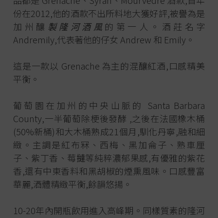
品都是 Grenache、Syrah、Mourvèdre 酒款,首年
份在2012,他的酒款不出所料地大獲好評,被譽為是
加州釀
製隆河酒風
的第一人。酒莊名字
Andremily,代表著他的仔女 Andrew 和 Emily。
這是一款以 Grenache 為主的混釀紅酒,口感精美
平衡。
葡萄園在加州的中央山脈的 Santa Barbara
County,一半葡萄除梗後發酵 ,之後在法國橡木桶
(50%新桶)和大木桶熟成21個月,馴化丹寧,融和細
緻。主調是紅布冧、西梅、黑加侖子、熟車厘
子、紫丁香、莓
撻
等純粹濃郁果感,有優雅的紫花
香,還有中東香料和黑胡椒的煙熏風味。口感豐富
華麗,酒體精緻平衡,餘韻悠揚。
10-20年內開瓶飲用進入高峰期。同樣質素的隆河