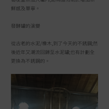
鮮感及單寧。
發酵罐的演變
從古老的水泥/橡木,到了今天的不銹鋼;然
後近年又潮流回歸至水泥罐;也有計劃全
更換為不銹鋼的。