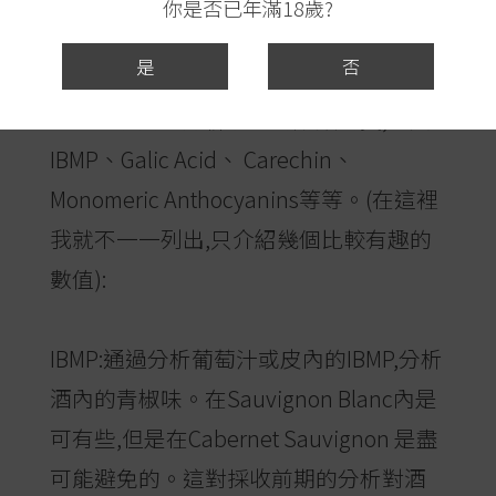
你是否已年滿18歲?
糖、溶解氧和葡萄汁的養分等。大部分
是
否
關於採收都按經驗值來進行。現代的化
驗已經能夠從分析酒內的酚類物質,比如
IBMP、Galic Acid、 Carechin、
Monomeric Anthocyanins等等。(在這裡
我就不一一列出,只介紹幾個比較有趣的
數值):
IBMP:通過分析葡萄汁或皮內的IBMP,分析
酒內的青椒味。在Sauvignon Blanc內是
可有些,但是在Cabernet Sauvignon 是盡
可能避免的。這對採收前期的分析對酒