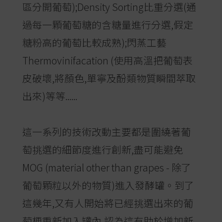
區分開葡萄);Density Sorting比重分選(通
過每一顆葡萄糖的含糖量進行分選,假定
糖粉高的葡萄比較成熟);閃蒸工藝
Thermovinifacation (使用高溫把葡萄表
皮破壞,將顏色,單寧及酚類物質瞬間萃取
出來)等等......
這一系列的技術改動主要都是圍繞著葡
萄挑選的細節度進行創新,盡可能避免
MOG (material other than grapes - 除了
葡萄顆粒以外的物質)進入發酵罐。到了
這幾年,又有人開始將已經挑選出來的葡
萄梗重新加入罐內,認為這有助於增加新