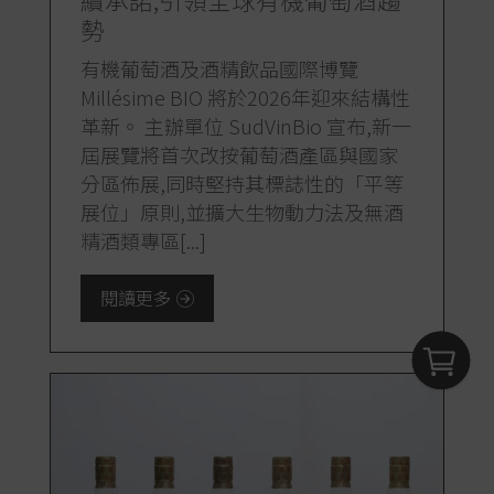
勢
有機葡萄酒及酒精飲品國際博覽
Millésime BIO 將於2026年迎來結構性
革新。 主辦單位 SudVinBio 宣布,新一
屆展覽將首次改按葡萄酒產區與國家
分區佈展,同時堅持其標誌性的「平等
展位」原則,並擴大生物動力法及無酒
精酒類專區[...]
閱讀更多