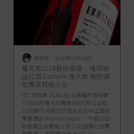
劉致新
2026年05月20日
羅芙奧2026春拍管窺 -- 隆河極
品紅酒 Cathelin 擔大旗 無底價
拍賣高質威士忌
(文: 劉致新 2026.05) 台灣羅芙奧拍賣
行2026年春天拍賣會定於5月22日和
23日舉行,地點仍然是在台北中正區的
萬豪酒店 (Marriot Taipei)。 今個22日
的星期五拍賣威士忌,23日星期六拍賣
葡萄酒。 看拍賣目錄,有少[...]