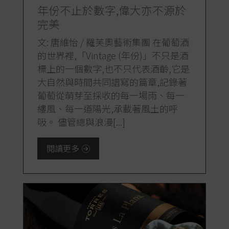
年份不止於數字,偉大亦不源於
完美
文: 唐維怡 / 羅芙奧藝術集團 在葡萄酒
的世界裡,「Vintage (年份)」不只是酒
標上的一個數字,也不只代表酒齡,它是
大自然與時間共同譜寫的篇章,記錄著
葡萄從萌芽至採收的每一場雨、每一
縷風、每一道陽光,承載著風土的呼
吸。 儘管總與浪漫[...]
閱讀更多