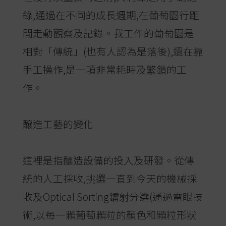
錄,通過在不同的成長週期,在葡萄園行距
間走動觀察及記錄。我工作的葡萄園是
相對「傳統」(也有人認為是落後),還在靠
手工操作,是一項非常耗時及繁鎖的工
作。
釀造工藝的變化
這裡是指釀造設備的投入及研發。從傳
統的人工採收,挑選一直到今天的機械採
收及Optical Sorting鐳射分選(通過電眼技
術,以每一顆葡萄顆粒的顏色和顆粒形狀