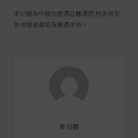
李衍園為中國怡園酒莊釀酒師,熱衷研究
各地種植葡萄及釀酒技術。
李 衍園