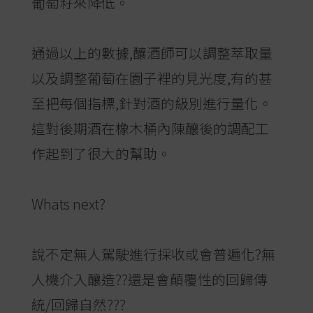
葡萄籽來降低。
通過以上的數據,釀酒師可以調整萃取量
以及調整葡萄在園子裡的見光度,有的甚
至把每個指標,針對酒的級別進行量化。
這對後期酒在橡木桶內陳釀後的調配工
作起到了很大的幫助。
Whats next?
說不定無人駕駛進行採收或會普遍化?無
人機介入釀造??還是會顛覆性的回歸傳
統/回歸自然???