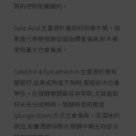
質的控制是關鍵的。
Galic Acid:主要源於葡萄籽和橡木桶。如
果進行帶梗發酵這個指標會偏高;新木桶
使用量大也會偏高。
Catechin & Epicathechin:主要源於梗和
葡萄籽,如果成熟度不夠時,葡萄皮內也會
帶些。在發酵期間最容易萃取,尤其葡萄
籽未充分成熟時。發酵時使用壓冒
(plunge down)方式也會偏高。苦澀味的
原由,有釀酒師採取在發酵中期去除部分