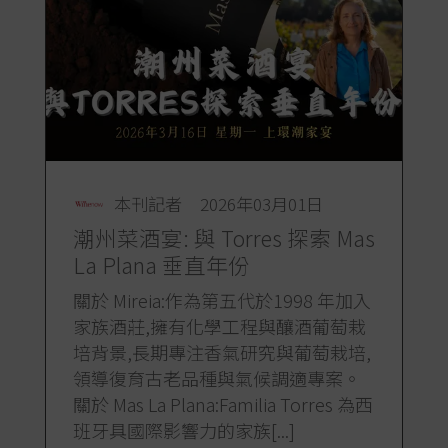
本刊記者
2026年03月01日
潮州菜酒宴: 與 Torres 探索 Mas
La Plana 垂直年份
關於 Mireia:作為第五代於1998 年加入
家族酒莊,擁有化學工程與釀酒葡萄栽
培背景,長期專注香氣研究與葡萄栽培,
領導復育古老品種與氣候調適專案。
關於 Mas La Plana:Familia Torres 為西
班牙具國際影響力的家族[...]