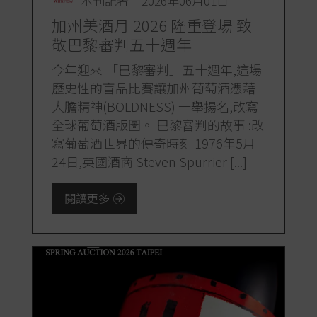
本刊記者
2026年06月01日
加州美酒月 2026 隆重登場 致
敬巴黎審判五十週年
今年迎來 「巴黎審判」五十週年,這場
歷史性的盲品比賽讓加州葡萄酒憑藉
大膽精神(BOLDNESS) 一舉揚名,改寫
全球葡萄酒版圖。 巴黎審判的故事 :改
寫葡萄酒世界的傳奇時刻 1976年5月
24日,英國酒商 Steven Spurrier [...]
閱讀更多