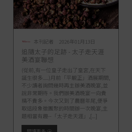
本刊記者
2026年01月13日
追隨太子的足跡 - 太子走天涯
美酒宴聯想
(從前,有一位皇子走出了皇宮,在天下
誕生很多.....)月前「平靚正」酒展期間,
不少讀者詢問幾時再主辦美酒晚宴,並
說非常期待。我們辦美酒晚宴一向貴
精不貴多。今次又到了農曆年尾,便爭
取這段象徵團聚的時間辦一次晚宴,主
題相當有趣--「太子走天涯」,[...]
閱讀更多