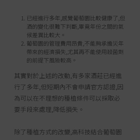
已經進行多年,感覺葡萄園比較健康了,但
酒的變化很難下判斷,畢竟年份之間的氣
候差異比較大。
葡萄園的管理費用昂貴,不能夠承擔災年
帶來的經濟損失,尤其再不能使用殺菌劑
的前提下風險較高。
其實對於上述的改動,有多家酒莊已經進
行了多年,但短期內不會申請官方認證,因
為可以在不理想的種植條件可以採取必
要手段來處理,降低損失。
除了種植方式的改變,高科技結合葡萄園