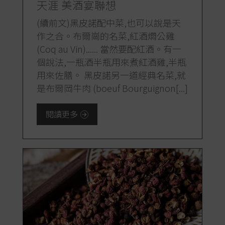
天涯 美酒宴聯想
(續前文)黑皮諾配中菜,也可以說是天
作之合。布爾崗的名菜,紅酒燜公雞
(Coq au Vin)...... 當然要配紅酒。有一
個說法,一瓶酒半瓶用來煮紅酒雞,半瓶
用來佐膳。 黑皮諾另一道經典名菜,就
是布爾岡牛肉 (boeuf Bourguignon[...]
閱讀更多