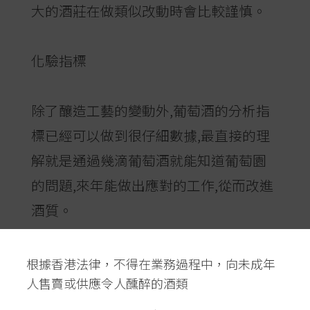
大的酒莊在做類似改動時會比較謹慎。
化驗指標
除了釀造工藝的變動外,葡萄酒的分析指
標已經可以做到很仔細數據,最直接的理
解就是通過幾滴葡萄酒就能知道葡萄園
的問題,來年能做出應對的工作,從而改進
酒質。
傳統上,化驗室是釀酒師的「眼睛」,下一
根據香港法律，不得在業務過程中，向未成年
人售賣或供應令人醺醉的酒類
步怎麼處理都得靠化驗指標進行。以前
的分析都是徘徊於酒的pH、酸、酒精、