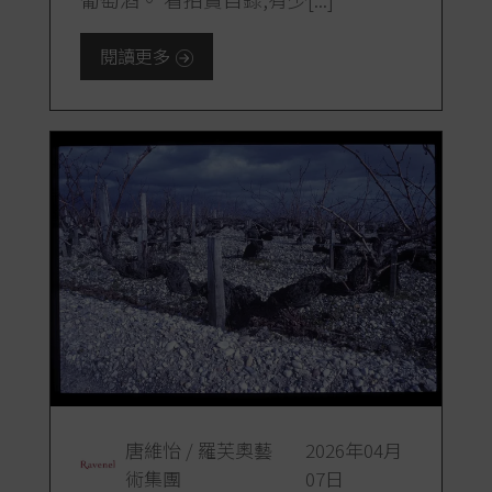
閱讀更多
唐維怡 / 羅芙奧藝
2026年04月
術集團
07日