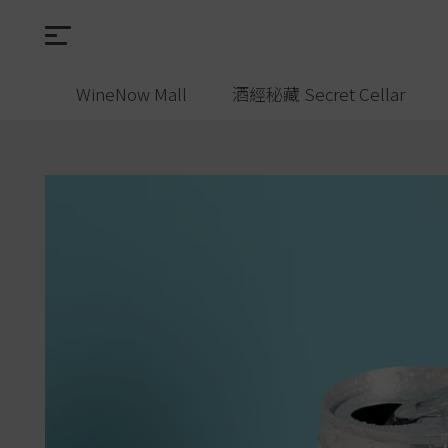
WineNow Mall
酒經秘藏 Secret Cellar