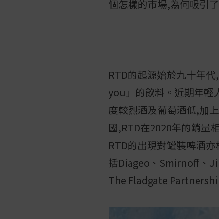
個怎樣的市場,為何吸引
RTD的起源始於九十年代,
you」的飲料。近期年輕人追
度較烈酒及葡萄酒低,加
國,RTD在2020年的銷
RTD的出現對罐裝啤酒亦
括Diageo、Smirnof
The Fladgate Partners