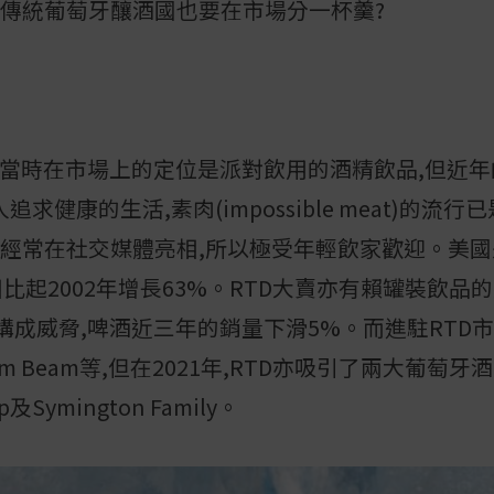
了傳統葡萄牙釀酒國也要在市場分一杯羹?
當時在市場上的定位是派對飲用的酒精飲品,但近年的定位是
求健康的生活,素肉(impossible meat)的流
上經常在社交媒體亮相,所以極受年輕飲家歡迎。美
量相比起2002年增長63%。RTD大賣亦有賴罐裝飲
構成威脅,啤酒近三年的銷量下滑5%。而進駐RTD
f、Jim Beam等,但在2021年,RTD亦吸引了兩大葡
hip及Symington Family。