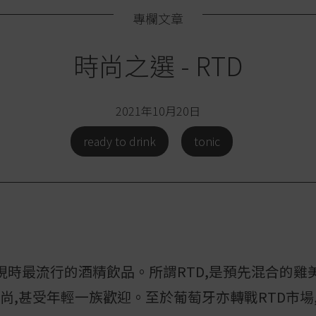
專欄文章
時尚之選 - RTD
2021年10月20日
ready to drink
tonic
 (RTD)是現時最流行的酒精飲品。所謂RTD,是預先混合
尚,甚受年輕一族歡迎。至於葡萄牙亦轉戰RTD市場