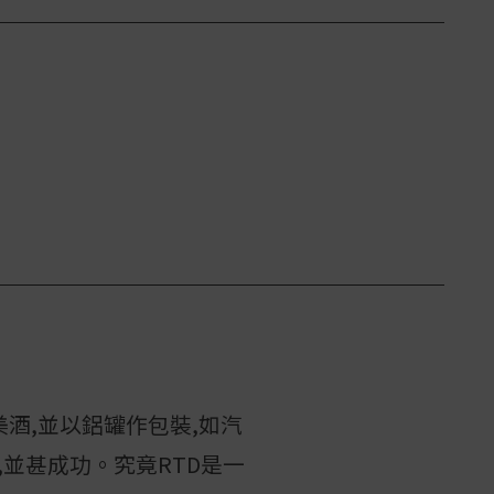
的雞美酒,並以鋁罐作包裝,如汽
,並甚成功。究竟RTD是一