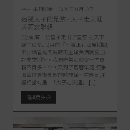
本刊記者
2026年01月13日
追隨太子的足跡 - 太子走天涯
美酒宴聯想
(從前,有一位皇子走出了皇宮,在天下
誕生很多.....)月前「平靚正」酒展期間,
不少讀者詢問幾時再主辦美酒晚宴,並
說非常期待。我們辦美酒晚宴一向貴
精不貴多。今次又到了農曆年尾,便爭
取這段象徵團聚的時間辦一次晚宴,主
題相當有趣--「太子走天涯」,[...]
閱讀更多