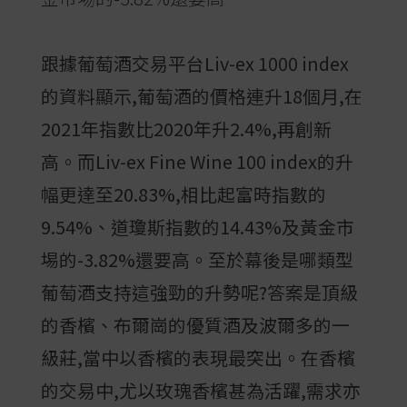
跟據葡萄酒交易平台Liv-ex 1000 index
的資料顯示,葡萄酒的價格連升18個月,在
2021年指數比2020年升2.4%,再創新
高。而Liv-ex Fine Wine 100 index的升
幅更達至20.83%,相比起富時指數的
9.54%、道瓊斯指數的14.43%及黃金市
埸的-3.82%還要高。至於幕後是哪類型
葡萄酒支持這強勁的升勢呢?答案是頂級
的香檳、布爾崗的優質酒及波爾多的一
級莊,當中以香檳的表現最突出。在香檳
的交易中,尤以玫瑰香檳甚為活躍,需求亦