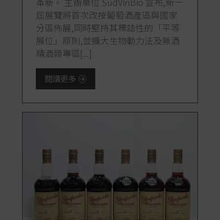
革新。 主辦單位 SudVinBio 宣布,新一
屆展覽將首次改按葡萄酒產區與國家
分區佈展,同時堅持其標誌性的「平等
展位」原則,並擴大生物動力法及無酒
精酒類專區[...]
閱讀更多