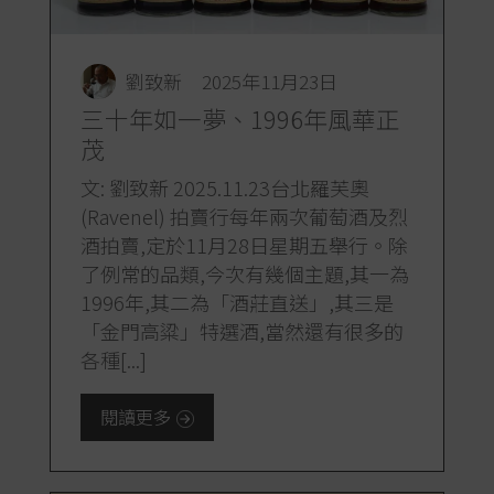
劉致新
2025年11月23日
三十年如一夢、1996年風華正
茂
文: 劉致新 2025.11.23台北羅芙奧
(Ravenel) 拍賣行每年兩次葡萄酒及烈
酒拍賣,定於11月28日星期五舉行。除
了例常的品類,今次有幾個主題,其一為
1996年,其二為「酒莊直送」,其三是
「金門高粱」特選酒,當然還有很多的
各種[...]
閱讀更多