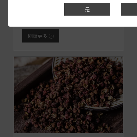
個說法,一瓶酒半瓶用來煮紅酒雞,半瓶
是
用來佐膳。 黑皮諾另一道經典名菜,就
是布爾岡牛肉 (boeuf Bourguignon[...]
閱讀更多