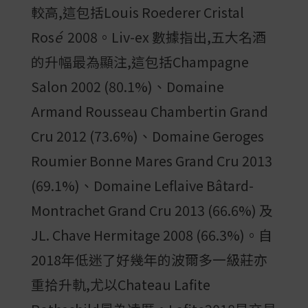
較高,這包括Louis Roederer Cristal
Ros
é
2008。Liv-ex 數據指出,五大名酒
的升幅最為顯注,這包括Champagne
Salon 2002 (80.1%)、Domaine
Armand Rousseau Chambertin Grand
Cru 2012 (73.6%)、Domaine Geroges
Roumier Bonne Mares Grand Cru 2013
(69.1%)、Domaine Leflaive Bâtard-
Montrachet Grand Cru 2013 (66.6%) 及
JL. Chave Hermitage 2008 (66.3%)。自
2018年低迷了好幾年的波爾多一級莊亦
重拾升軌,尤以Chateau Lafite