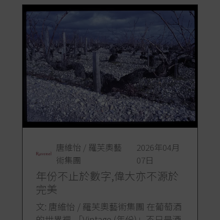
唐維怡 / 羅芙奧藝
2026年04月
術集團
07日
年份不止於數字,偉大亦不源於
完美
文: 唐維怡 / 羅芙奧藝術集團 在葡萄酒
的世界裡,「Vintage (年份)」不只是酒