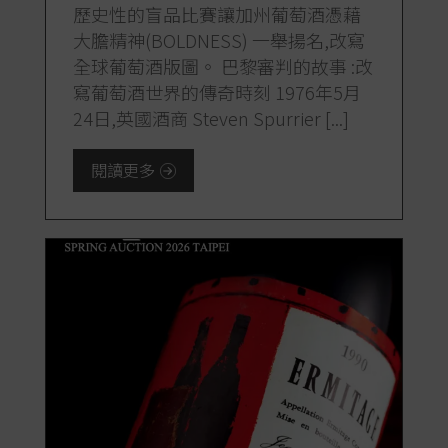
歷史性的盲品比賽讓加州葡萄酒憑藉
大膽精神(BOLDNESS) 一舉揚名,改寫
全球葡萄酒版圖。 巴黎審判的故事 :改
寫葡萄酒世界的傳奇時刻 1976年5月
24日,英國酒商 Steven Spurrier [...]
閱讀更多