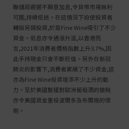
聯儲局遲遲不願意加息,令貨幣市場無利
可圖,持績低迷。在這情況下迫使投資者
轉投另類投資,於是Fine Wine吸引了不少
資金。低息亦令通漲升溫,以香港而
言,2021年消費者價格指數上升3.7%,因
此手持現金只會不斷貶值。另外在新冠
肺炎的影響下,消費者累績了不少資金,這
亦為Fine Wine投資增添不少上升的動
力。至於美國暫緩對歐洲葡萄酒的徵稅
亦令美國資金重投波爾多及布爾崗的懷
抱。