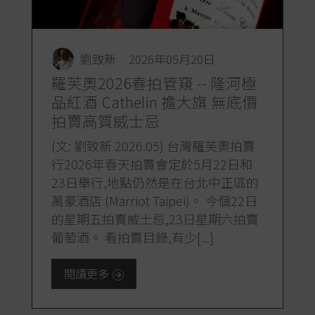
劉致新
2026年05月20日
羅芙奧2026春拍管窺 -- 隆河極
品紅酒 Cathelin 擔大旗 無底價
拍賣高質威士忌
(文: 劉致新 2026.05) 台灣羅芙奧拍賣
行2026年春天拍賣會定於5月22日和
23日舉行,地點仍然是在台北中正區的
萬豪酒店 (Marriot Taipei)。 今個22日
的星期五拍賣威士忌,23日星期六拍賣
葡萄酒。 看拍賣目錄,有少[...]
閱讀更多