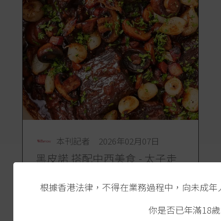
本刊記者
2026年02月07日
黑皮諾 搭配中西美食 - 太子走
天涯 美酒宴聯想
根據香港法律，不得在業務過程中，向未成年
(續前文)黑皮諾配中菜,也可以說是天
作之合。布爾崗的名菜,紅酒燜公雞
你是否已年滿18歲
(Coq au Vin)...... 當然要配紅酒。有一