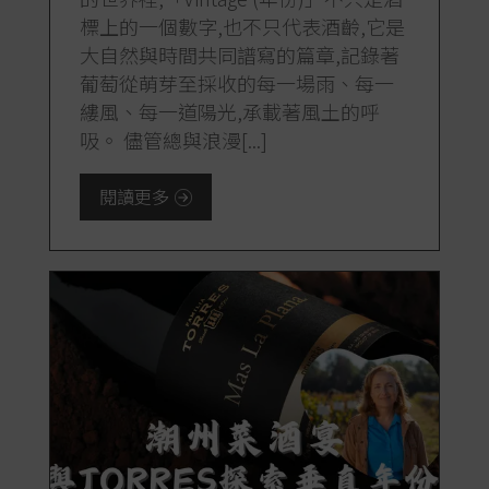
標上的一個數字,也不只代表酒齡,它是
大自然與時間共同譜寫的篇章,記錄著
葡萄從萌芽至採收的每一場雨、每一
縷風、每一道陽光,承載著風土的呼
吸。 儘管總與浪漫[...]
閱讀更多