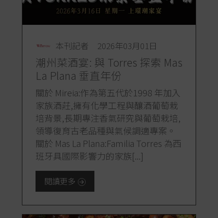
本刊記者
2026年03月01日
潮州菜酒宴: 與 Torres 探索 Mas
La Plana 垂直年份
關於 Mireia:作為第五代於1998 年加入
家族酒莊,擁有化學工程與釀酒葡萄栽
培背景,長期專注香氣研究與葡萄栽培,
領導復育古老品種與氣候調適專案。
關於 Mas La Plana:Familia Torres 為西
班牙具國際影響力的家族[...]
閱讀更多