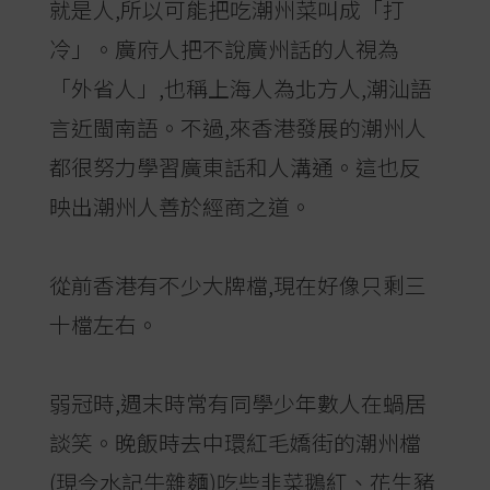
就是人,所以可能把吃潮州菜叫成「打
冷」。廣府人把不說廣州話的人視為
「外省人」,也稱上海人為北方人,潮汕語
言近閩南語。不過,來香港發展的潮州人
都很努力學習廣東話和人溝通。這也反
映出潮州人善於經商之道。
從前香港有不少大牌檔,現在好像只剩三
十檔左右。
弱冠時,週末時常有同學少年數人在蝸居
談笑。晚飯時去中環紅毛嬌街的潮州檔
(現今水記牛雜麵)吃些韭菜鵝紅、花生豬