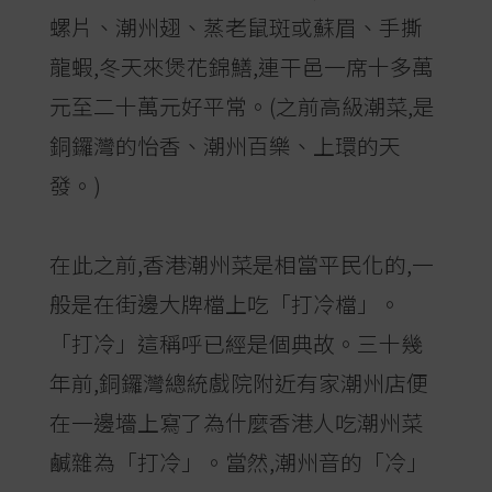
螺片、潮州翅、蒸老鼠斑或蘇眉、手撕
龍蝦,冬天來煲花錦鱔,連干邑一席十多萬
元至二十萬元好平常。(之前高級潮菜,是
銅鑼灣的怡香、潮州百樂、上環的天
發。)
在此之前,香港潮州菜是相當平民化的,一
般是在街邊大牌檔上吃「打冷檔」。
「打冷」這稱呼已經是個典故。三十幾
年前,銅鑼灣總統戲院附近有家潮州店便
在一邊墻上寫了為什麼香港人吃潮州菜
鹹雜為「打冷」。當然,潮州音的「冷」