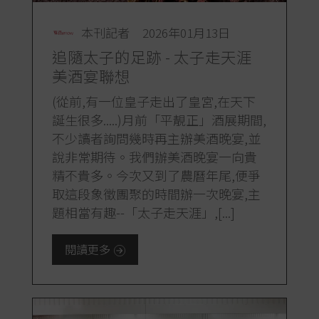
本刊記者
2026年01月13日
追隨太子的足跡 - 太子走天涯
美酒宴聯想
(從前,有一位皇子走出了皇宮,在天下
誕生很多.....)月前「平靚正」酒展期間,
不少讀者詢問幾時再主辦美酒晚宴,並
說非常期待。我們辦美酒晚宴一向貴
精不貴多。今次又到了農曆年尾,便爭
取這段象徵團聚的時間辦一次晚宴,主
題相當有趣--「太子走天涯」,[...]
閱讀更多