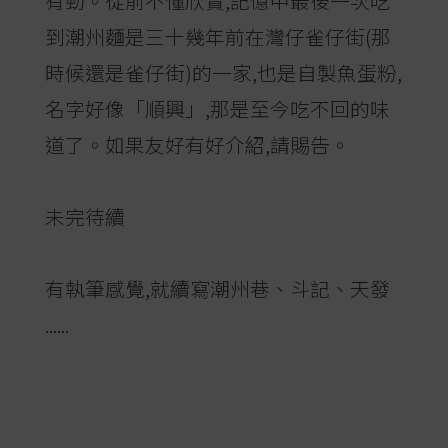
有勁。從前不懂欣賞,記憶中最後一次吃
到潮州麵是三十幾年前在灣仔雀仔街(那
時候還是雀仔街)的一家,也是自製魚蛋粉,
名字好像「順興」,那是至今吃不回的味
道了。如果友好有好介紹,請賜告。
未完待續
有執筆感覺,就續寫潮州巷、斗記、天發
......