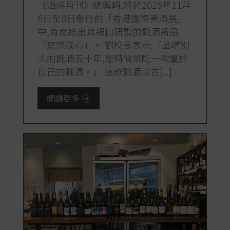
《酒經月刊》總編輯,將於2025年11月
6日至8日舉行的「香港國際美酒展」
中,首度推出其親自研製的氈酒新品
「悠悠我心」。 劉校長表示:「品嚐別
人的氈酒五十年,是時候調配一款屬於
自己的氈酒。」 這款氈酒以古[...]
閱讀更多