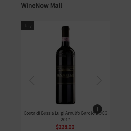
WineNow Mall
Italy
Italy
Costa di Bussia Luigi Arnulfo Barolo DOCG
Sass
2017
$228.00