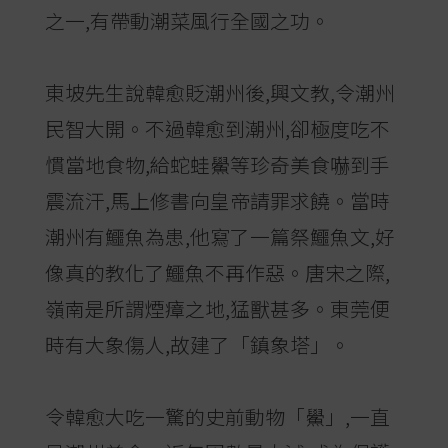
之一,有帶動潮菜風行全國之功。
東坡先生說韓愈貶潮州後,興文教,令潮州
民智大開。不過韓愈到潮州,卻極度吃不
慣當地食物,給蛇蛙鱟等珍奇美食嚇到手
震流汗,馬上修書向皇帝請罪求饒。當時
潮州有鱷魚為患,他寫了一篇祭鱷魚文,好
像真的教化了鱷魚不再作惡。唐宋之際,
嶺南是所謂煙瘴之地,猛獸甚多。東莞便
時有大象傷人,故建了「鎮象塔」。
令韓愈大吃一驚的史前動物「鱟」,一直