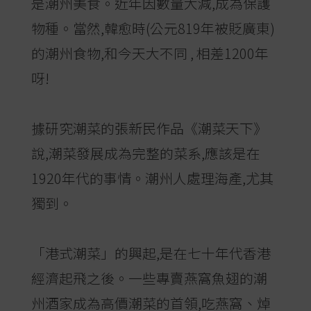
是潮州美食。近年因數量大減,成為保護
物種。當然,韓愈時(公元819年被貶廣東)
的潮州食物,和今天大不同 , 相差1200年
呀!
據研究潮菜的張新民作品《潮菜天下》
說,潮菜發展成為完整的菜系,應該是在
1920年代的事情。潮州人處理海產,尤其
獨到。
「港式潮菜」的興起,是在七十年代香港
經濟起飛之後。一些專賣燕窩魚翅的潮
州酒家成為高價潮菜的首領,吃燕窩、焯