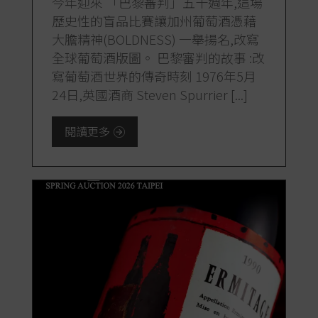
今年迎來 「巴黎審判」五十週年,這場
歷史性的盲品比賽讓加州葡萄酒憑藉
大膽精神(BOLDNESS) 一舉揚名,改寫
全球葡萄酒版圖。 巴黎審判的故事 :改
寫葡萄酒世界的傳奇時刻 1976年5月
24日,英國酒商 Steven Spurrier [...]
閱讀更多