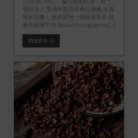
(Coq au Vin)...... 當然要配紅酒。有一
個說法,一瓶酒半瓶用來煮紅酒雞,半瓶
用來佐膳。 黑皮諾另一道經典名菜,就
是布爾岡牛肉 (boeuf Bourguignon[...]
閱讀更多