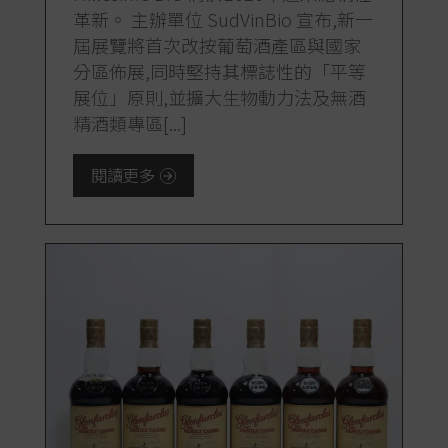
革新。 主辦單位 SudVinBio 宣布,新一
屆展覽將首次改按葡萄酒產區與國家
分區佈展,同時堅持其標誌性的「平等
展位」原則,並擴大生物動力法及無酒
精酒類專區[...]
閱讀更多