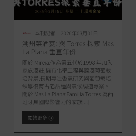
本刊記者
2026年03月01日
潮州菜酒宴: 與 Torres 探索 Mas
La Plana 垂直年份
關於 Mireia:作為第五代於1998 年加入
家族酒莊,擁有化學工程與釀酒葡萄栽
培背景,長期專注香氣研究與葡萄栽培,
領導復育古老品種與氣候調適專案。
關於 Mas La Plana:Familia Torres 為西
班牙具國際影響力的家族[...]
閱讀更多