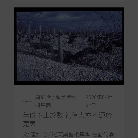
唐維怡 / 羅芙奧藝
2026年04月
術集團
07日
年份不止於數字,偉大亦不源於
完美
文: 唐維怡 / 羅芙奧藝術集團 在葡萄酒