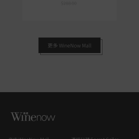
$288.00
更多 WineNow Mall