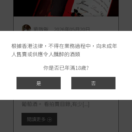
劉致新
2026年05月20日
羅芙奧2026春拍管窺 -- 隆河極
根據香港法律，不得在業務過程中，向未成年
品紅酒 Cathelin 擔大旗 無底價
人售賣或供應令人醺醉的酒類
拍賣高質威士忌
(文: 劉致新 2026.05) 台灣羅芙奧拍賣
你是否已年滿18歲?
行2026年春天拍賣會定於5月22日和
23日舉行,地點仍然是在台北中正區的
是
否
萬豪酒店 (Marriot Taipei)。 今個22日
的星期五拍賣威士忌,23日星期六拍賣
葡萄酒。 看拍賣目錄,有少[...]
閱讀更多