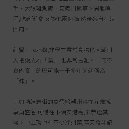
手、大眼雞魚飯、筍煮門鱔等。開瓶啤
酒,吃碗粥糜,又談他兩個鐘,然後各自打道
回府。
紅蟹、鹵水鵝,非學生尋常食物也。潮州
人把粥成為「糜」,也非常古雅。「何不
食肉糜」的糜可能一千多年前就稱為
「妹」。
九如坊結志街的魚蛋粉潮州菜在九龍城
享負盛名,可惜在下偏安港島,未恭逢其
盛。中上環也有不少潮州菜,寫天發斗記