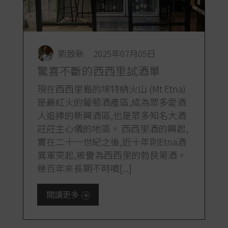
劉致新
2025年07月05日
驚喜不斷的西西里試酒單
現在西西里島的埃特納火山 (Mt Etna)
是最紅火的葡萄酒產區,成為眾多愛酒
人追捧的新興酒區,也是眾多知名大酒
莊莊主心儀的地區。 西西里酒的興起,
實在二十一世紀之後,近十年則Etna酒
異軍突起,被譽為西西里的勃艮第酒。
幾百年來長期不時噴[...]
閱讀更多