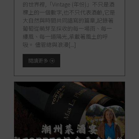
的世界裡,「Vintage (年份)」不只是酒
標上的一個數字,也不只代表酒齡,它是
大自然與時間共同譜寫的篇章,記錄著
葡萄從萌芽至採收的每一場雨、每一
縷風、每一道陽光,承載著風土的呼
吸。 儘管總與浪漫[...]
閱讀更多