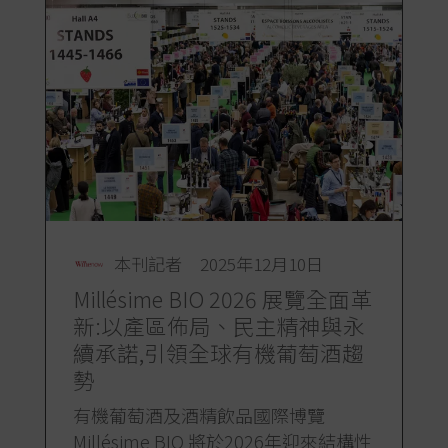
本刊記者
2025年12月10日
Millésime BIO 2026 展覽全面革
新:以產區佈局、民主精神與永
續承諾,引領全球有機葡萄酒趨
勢
有機葡萄酒及酒精飲品國際博覽
Millésime BIO 將於2026年迎來結構性