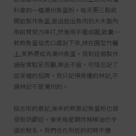
利會的一檔潮州魚蛋粉。每天兩三點就
開始製作魚蛋,是由起出魚肉到大木盤內
用前臂努力摔打,然後用手握成圈,匙羹一
欶欶魚蛋從虎口處刮下來,排在圓型竹籬
上,蒸熟便成為潮州魚蛋。我對這個製作
過程常駐足而觀,樂此不疲。可惜忘記了
這家檔的招牌。我只記得旁邊的林記,不
過林記不是潮州的。
結志街的景記,後來的新景記魚蛋粉也很
受街坊歡迎。後來每星期炸辣椒油也令
遠近馳名。我們住在附近的初時不適