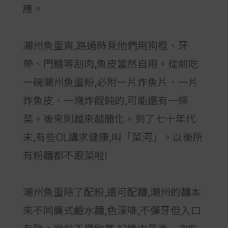
應。
潮州魚蛋爽,路過時見他們用狗棍、牙
帶、門鱔等刮肉,魚皮當然自用。從前吃
一碗潮州魚蛋粉,必附一片炸魚片、一片
炸魚皮、一塊炸餛飩的,可能還有一條
菜。後來則越來越簡化。到了七十年代
末,有些OL講求健康,叫「菜河」。以後所
有粉麵都不跟菜啦!
潮州魚蛋除了配粉,還可配麵,潮州的麵本
來不同廣式鹼水麵,色深啡,不彈牙但入口