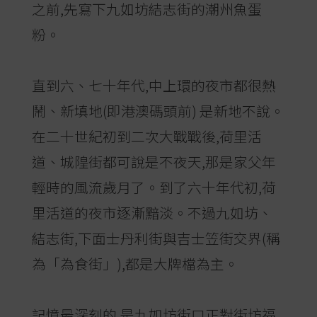
之前,先寫下九如坊結志街的潮州魚蛋
粉。
直到六、七十年代,中上環的夜市都很熱
鬧、新填地(即港澳碼頭前) 是新地不說。
在二十世紀初到二次大戰戰後,荷里活
道、城隍街都可說是不夜天,那是家父年
輕時的風流歲月了。到了六十年代初,荷
里活道的夜市逐漸黯淡。不過九如坊、
結志街,下面士丹利街與吉士笠街交界(稱
為「為食街」),都是大牌檔為主。
記憶最深刻的,是九如坊街口正對街坊福