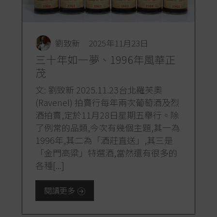
劉致新
2025年11月23日
三十年如一夢、1996年風華正
茂
文: 劉致新 2025.11.23台北羅芙奧
(Ravenel) 拍賣行每年兩次葡萄酒及烈
酒拍賣,定於11月28日星期五舉行。除
了例常的品類,今次有幾個主題,其一為
1996年,其二為「酒莊直送」,其三是
「金門高粱」特選酒,當然還有很多的
各種[...]
閱讀更多