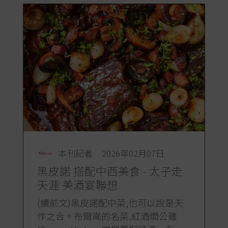
本刊記者
2026年02月07日
黑皮諾 搭配中西美食 - 太子走
天涯 美酒宴聯想
(續前文)黑皮諾配中菜,也可以說是天
作之合。布爾崗的名菜,紅酒燜公雞