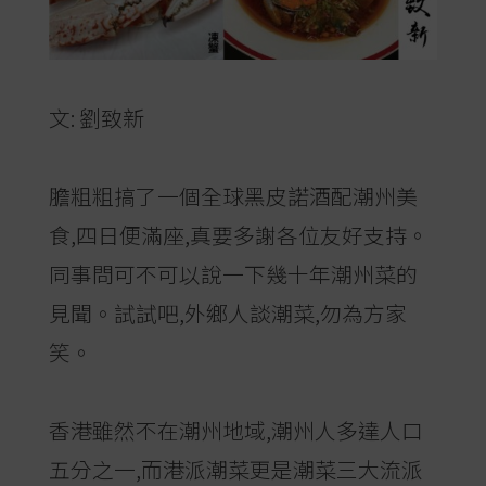
文: 劉致新
膽粗粗搞了一個全球黑皮諾酒配潮州美
食,四日便滿座,真要多謝各位友好支持。
同事問可不可以說一下幾十年潮州菜的
見聞。試試吧,外鄉人談潮菜,勿為方家
笑。
香港雖然不在潮州地域,潮州人多達人口
五分之一,而港派潮菜更是潮菜三大流派