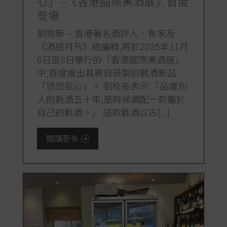
心」--《香港國際美酒展》首度
登場
劉致新 -- 香港著名酒評人、食家及
《酒經月刊》總編輯,將於2025年11月
6日至8日舉行的「香港國際美酒展」
中,首度推出其親自研製的氈酒新品
「悠悠我心」。 劉校長表示:「品嚐別
人的氈酒五十年,是時候調配一款屬於
自己的氈酒。」 這款氈酒以古[...]
閱讀更多