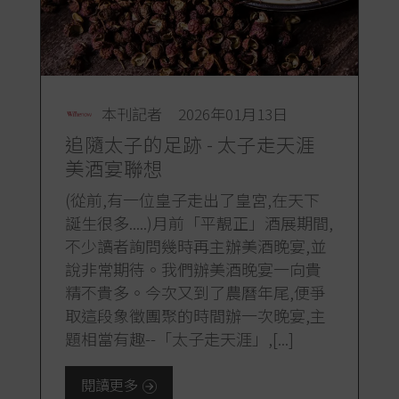
本刊記者
2026年01月13日
追隨太子的足跡 - 太子走天涯
美酒宴聯想
(從前,有一位皇子走出了皇宮,在天下
誕生很多.....)月前「平靚正」酒展期間,
不少讀者詢問幾時再主辦美酒晚宴,並
說非常期待。我們辦美酒晚宴一向貴
精不貴多。今次又到了農曆年尾,便爭
取這段象徵團聚的時間辦一次晚宴,主
題相當有趣--「太子走天涯」,[...]
閱讀更多