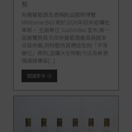
勢
有機葡萄酒及酒精飲品國際博覽
Millésime BIO 將於2026年迎來結構性
革新。 主辦單位 SudVinBio 宣布,新一
屆展覽將首次改按葡萄酒產區與國家
分區佈展,同時堅持其標誌性的「平等
展位」原則,並擴大生物動力法及無酒
精酒類專區[...]
閱讀更多