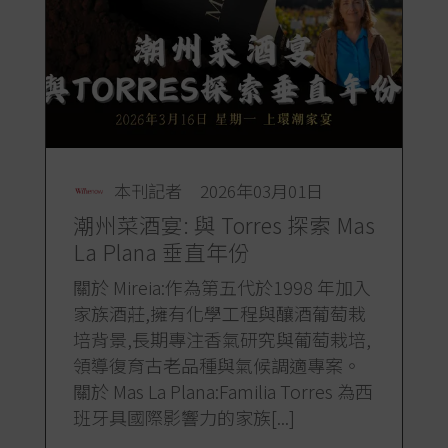
本刊記者
2026年03月01日
潮州菜酒宴: 與 Torres 探索 Mas
La Plana 垂直年份
關於 Mireia:作為第五代於1998 年加入
家族酒莊,擁有化學工程與釀酒葡萄栽
培背景,長期專注香氣研究與葡萄栽培,
領導復育古老品種與氣候調適專案。
關於 Mas La Plana:Familia Torres 為西
班牙具國際影響力的家族[...]