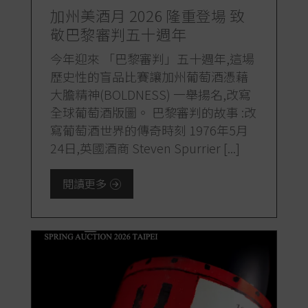
加州美酒月 2026 隆重登場 致
敬巴黎審判五十週年
今年迎來 「巴黎審判」五十週年,這場
歷史性的盲品比賽讓加州葡萄酒憑藉
大膽精神(BOLDNESS) 一舉揚名,改寫
全球葡萄酒版圖。 巴黎審判的故事 :改
寫葡萄酒世界的傳奇時刻 1976年5月
24日,英國酒商 Steven Spurrier [...]
閱讀更多