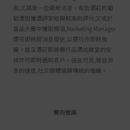
息,尤其是一些最新消息。有些酒莊的葡
萄酒如獲酒評家給與較高的評分;又或於
盲品大賽中獲取獎項,Marketing Manager
便可即時將消息發送,以便可作即時推
廣。甚至酒莊即將舉行品酒或晚宴的安
排亦可即時通知客戶。由此可見,發放消
息的速度,社交媒體遠勝傳統的推廣。
雙向推廣