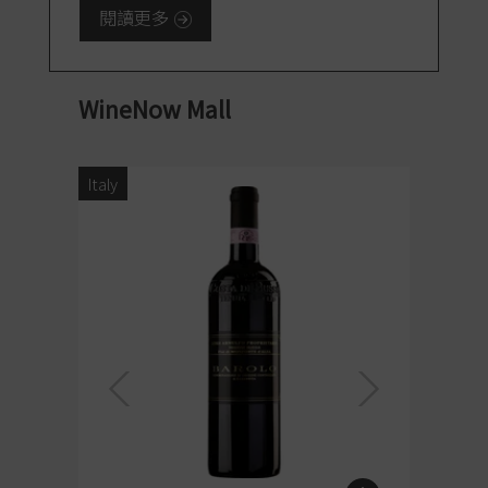
閱讀更多
WineNow Mall
Italy
Italy