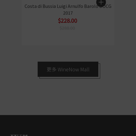
Costa di Bussia Luigi Arnulfo Barolo DOCG
Sass
2017
$228.00
$288.00
更多 WineNow Mall