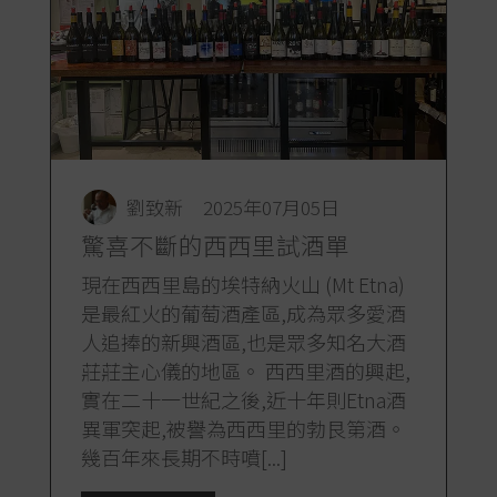
劉致新
2025年07月05日
驚喜不斷的西西里試酒單
現在西西里島的埃特納火山 (Mt Etna)
是最紅火的葡萄酒產區,成為眾多愛酒
人追捧的新興酒區,也是眾多知名大酒
莊莊主心儀的地區。 西西里酒的興起,
實在二十一世紀之後,近十年則Etna酒
異軍突起,被譽為西西里的勃艮第酒。
幾百年來長期不時噴[...]