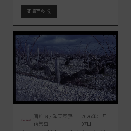
閱讀更多
唐維怡 / 羅芙奧藝
2026年04月
術集團
07日