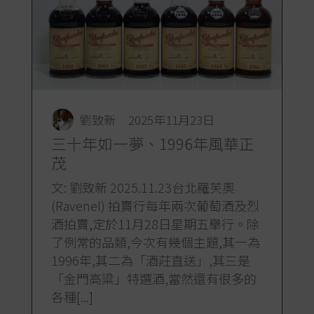
劉致新
2025年11月23日
三十年如一夢、1996年風華正
茂
文: 劉致新 2025.11.23台北羅芙奧
(Ravenel) 拍賣行每年兩次葡萄酒及烈
酒拍賣,定於11月28日星期五舉行。除
了例常的品類,今次有幾個主題,其一為
1996年,其二為「酒莊直送」,其三是
「金門高粱」特選酒,當然還有很多的
各種[...]