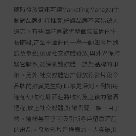
隨時發放資訊可讓Marketing Manager主
動對品牌進行推廣,好讓品牌不容易被人
遺忘。有些酒莊喜歡將整個葡萄園的生
長階段,甚至乎酒莊的一舉一動如客戶到
訪及參觀,透過社交媒體發放,與外界保持
緊密聯系,加深瀏覽媒體一族對品牌的印
象。另外,社交媒體容許發放錄影片段令
品牌的推廣更生動,印象更深刻。例如每
逢葡萄收割期,酒莊將收割及之後的釀酒
過程,放上社交媒體,好讓瀏覽一族一目了
然。這樣甚至乎可吸引新客戶留意酒莊
的出品。發放影片是推廣的一大突破,比