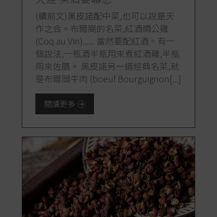
(續前文)黑皮諾配中菜,也可以說是天
作之合。布爾崗的名菜,紅酒燜公雞
(Coq au Vin)...... 當然要配紅酒。有一
個說法,一瓶酒半瓶用來煮紅酒雞,半瓶
用來佐膳。 黑皮諾另一道經典名菜,就
是布爾岡牛肉 (boeuf Bourguignon[...]
閱讀更多