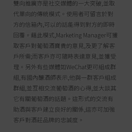
雙向推廣亦是社交媒體的一大突破,並取
代單向的傳統模式。使用者可留言於對
方的信箱內,可以的話能得到對方的即時
回覆。藉此模式,Marketing Manager可獲
取客戶對葡萄酒寶貴的意見,及更了解客
戶所需;而客戶亦可隨時表達意見,並獲受
理。另外有些媒體如WeChat更可組成群
組,有國內釀酒師表示,他與一群客戶組成
群組,並互相交流葡萄酒的心得,並大談其
它有關葡萄酒的話題。這形式的交流有
助酒與客戶建立良好的關係,這亦可加強
客戶對酒莊品牌的忠誠度。