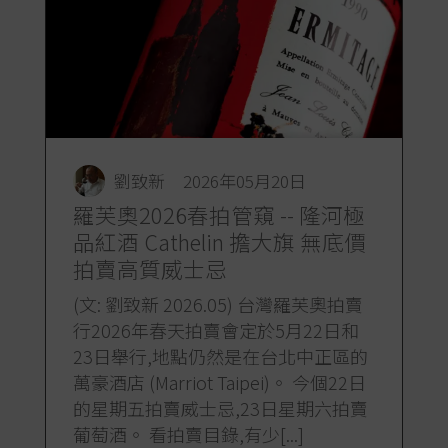
劉致新
2026年05月20日
羅芙奧2026春拍管窺 -- 隆河極
品紅酒 Cathelin 擔大旗 無底價
拍賣高質威士忌
(文: 劉致新 2026.05) 台灣羅芙奧拍賣
行2026年春天拍賣會定於5月22日和
23日舉行,地點仍然是在台北中正區的
萬豪酒店 (Marriot Taipei)。 今個22日
的星期五拍賣威士忌,23日星期六拍賣
葡萄酒。 看拍賣目錄,有少[...]