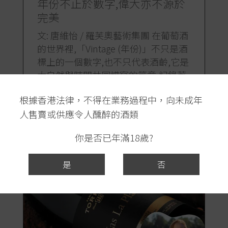
年份不止於數字,偉大亦不源於
完美
文: 唐維怡 / 羅芙奧藝術集團 在葡萄酒
的世界裡,「Vintage (年份)」不只是酒
標上的一個數字,也不只代表酒齡,它是
大自然與時間共同譜寫的篇章,記錄著
葡萄從萌芽至採收的每一場雨、每一
根據香港法律，不得在業務過程中，向未成年
縷風、每一道陽光,承載著風土的呼
人售賣或供應令人醺醉的酒類
吸。 儘管總與浪漫[...]
你是否已年滿18歲?
閱讀更多
是
否