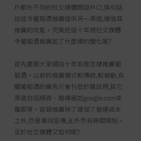
戶都在不同的社交媒體開設戶口,換句話
說這令葡萄酒推廣提供另一渠道,增強其
推廣的效能。究竟近這十年裡社交媒體
令葡萄酒推廣起了什麼樣的變化呢?
首先要跟大家細說十年前是怎樣推廣葡
萄酒。以前的推廣模式較傳統,較被動,有
關葡萄酒的廣告只會刊登於雜誌裡;其它
渠道包括網頁、搜尋器如google.com或
電郵等。這類推廣除了增加了營運成本
之外,亦是單向宣傳,此外亦有時間限制。
至於社交媒體又如何呢?