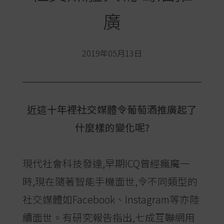
廣
2019年05月13日
近這十年裡社交媒體令葡萄酒推廣起了
什麼樣的變化呢?
現代社會科技發達,早期ICQ曾經瘋魔一
時,現在隨著智能手機面世,令不同類型的
社交媒體如Facebook、Instagram等亦陸
續面世。有研究報告指出,七成互聯網用