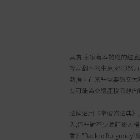
其實,家家有本難唸的經,
輕易翻本的生意,必須努力
虧損。在某些需要繳交大
有可能為交遺產稅而想向
法國沿用《拿破崙法典》,
入,這些對不少酒莊後人
香》"Back to Bur