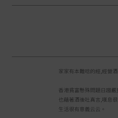
家家有本難唸的經,經營酒
香港貧富懸殊問題日趨嚴
也藉著酒後吐真言,嘆息很
生活很有意義云云。