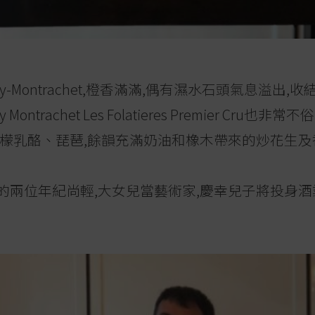
gny-Montrachet,橙香滿滿,偶有濕水石頭氣息溢出
 Montrachet Les Folatieres Premier Cr
檸檬乳酪、琵琶,餘韻充滿奶油和橡木帶來的炒花生及
,最少的兩位年紀尚輕,大女兒當藝術家,慶幸兒子將投身