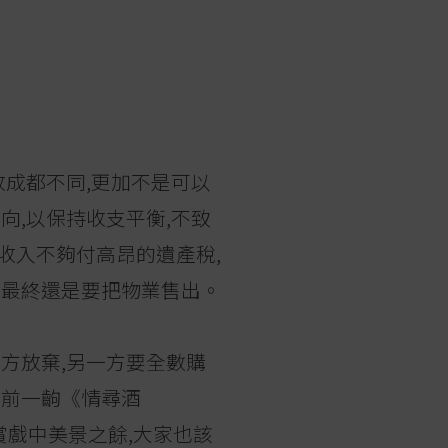
收成都不同,更加不是可以
向,以保持收支平衡,不致
收入不夠付高昂的遺產稅,
至最終還是要把物業售出。
一方放棄,另一方要全數購
年前一齣《情尋酒
但欣賞戲中美景之餘,大家也該