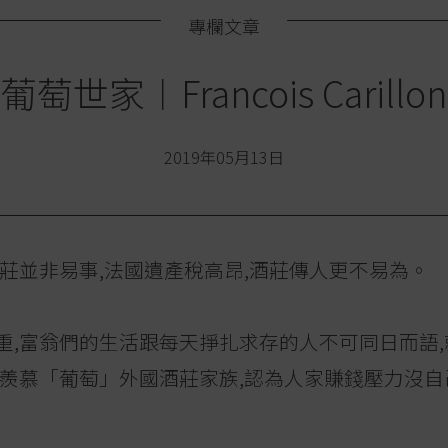
專欄文章
葡萄世家︱Francois Carillon
2019年05月13日
莊並非易事,法國遺產稅高昂,酒莊傳人更不易為。
重,富翁們的生活跟每天掙扎求存的人不可同日而語
羨慕「葡萄」外國酒莊家族,認為人家賺錢壓力沒自