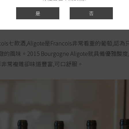
igny-Montrachet經營酒莊已經到第十六代,他本人
cques則在釀酒方面把關。到九年前他父親Louis退休,
是
否
以自己名字為酒莊品牌打天下。
is七款酒,Aligote是Francois非常看重的葡萄
味。2015 Bourgogne Aligote就具備優
算非常複雜卻味道豐富,可口舒服。