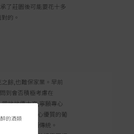
傳承了莊園後可能要花十多
面對的。
充之餘,也難保家業。早前
cois被問到會否積極考慮在
不會了,當地地價太高,寧願專心
ogne區的酒。業界一直擔心優質的葡
醺醉的酒類
傳承下來的釀酒傳統。