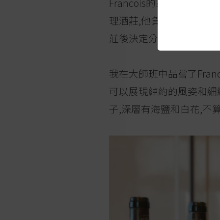
Francois的家族在Pul
理酒莊,他負責莊園,哥哥Ja
莊後決定分道揚鑣,成立
我在大師班中品嘗了Franco
可以展現綽約的風姿和細緻的風
子,深層有海鹽和白花,不