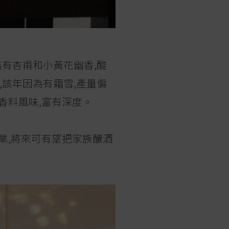
,收結有杏甫和小黃花幽香,酸
u也非常不俗,該年因為有霜雪,產量偏
香料風味,富有深度。
酒業,將來可有望把家族釀酒