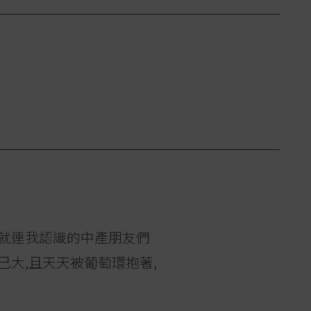
,就連我認識的中產朋友們
己大,且天天被葡萄環抱著,