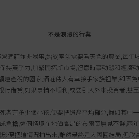
不是浪漫的行業
經營酒莊並非易事,始終牽涉需要看天色的農業,每年
保持競爭力,加緊開拓新市場,留意時事動態和經濟動
額遺產稅的國家,酒莊傳人有幸接手家族祖業,卻因為
銀行借貸,如果事情不順利,或要引入外來投資者,甚
死者有多少個小孩,便要把遺產平均攤分,假如其中
構成負擔,這個情境在地價高昂的布爾岡屢見不鮮,兩
gundy"電影便把這情況拍出來,雖然最終是大團圓結局,