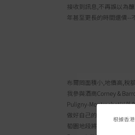
接收到訊息,不再誤以為
年甚至更長的時間還債-
布爾岡面積小,地價高,稅
我參與酒商Corney & Bar
Puligny-Montrac
做好自己的Chassagne-Mo
根據香港
萄園地段將會陸續落入大