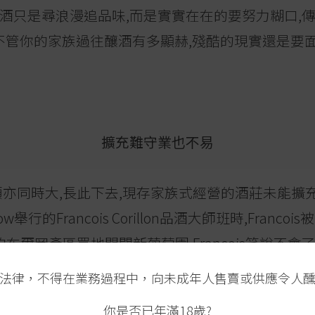
釀酒只是尋浪漫追品味,而是實實在在的要努力糊口,
-不管你的家族過往釀酒有多顯赫,殘酷的現實還是要
擴充難守業也不易
額亦同時大,長此下去,現存家族式經營的酒莊未能擴
row舉行的Francois Corillon品酒大師班時,Fran
het以外的布爾岡產區買地開闢新葡萄園,Francois笑說
ntrachet、Puligny-Montrachet和Bourg
法律，不得在業務過程中，向未成年人售賣或供應令人
財團或外國富有的投資者手中,或未必長遠保存歷代
你是否已年滿18歲?