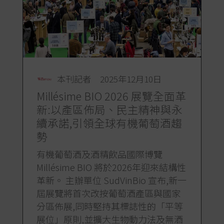
本刊記者
2025年12月10日
Millésime BIO 2026 展覽全面革
新:以產區佈局、民主精神與永
續承諾,引領全球有機葡萄酒趨
勢
有機葡萄酒及酒精飲品國際博覽
Millésime BIO 將於2026年迎來結構性
革新。 主辦單位 SudVinBio 宣布,新一
屆展覽將首次改按葡萄酒產區與國家
分區佈展,同時堅持其標誌性的「平等
展位」原則,並擴大生物動力法及無酒