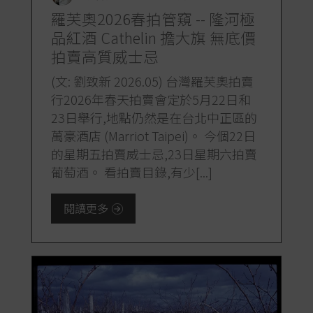
羅芙奧2026春拍管窺 -- 隆河極
品紅酒 Cathelin 擔大旗 無底價
拍賣高質威士忌
(文: 劉致新 2026.05) 台灣羅芙奧拍賣
行2026年春天拍賣會定於5月22日和
23日舉行,地點仍然是在台北中正區的
萬豪酒店 (Marriot Taipei)。 今個22日
的星期五拍賣威士忌,23日星期六拍賣
葡萄酒。 看拍賣目錄,有少[...]
閱讀更多