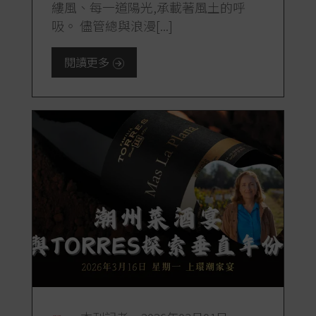
縷風、每一道陽光,承載著風土的呼
吸。 儘管總與浪漫[...]
閱讀更多