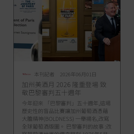
本刊記者
2026年06月01日
加州美酒月 2026 隆重登場 致
敬巴黎審判五十週年
今年迎來 「巴黎審判」五十週年,這場
歷史性的盲品比賽讓加州葡萄酒憑藉
大膽精神(BOLDNESS) 一舉揚名,改寫
全球葡萄酒版圖。 巴黎審判的故事 :改