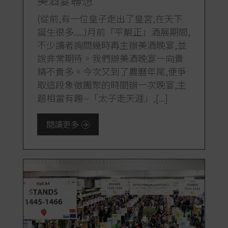
美酒宴聯想
(從前,有一位皇子走出了皇宮,在天下
誕生很多.....)月前「平靚正」酒展期間,
不少讀者詢問幾時再主辦美酒晚宴,並
說非常期待。我們辦美酒晚宴一向貴
精不貴多。今次又到了農曆年尾,便爭
取這段象徵團聚的時間辦一次晚宴,主
題相當有趣--「太子走天涯」,[...]
閱讀更多