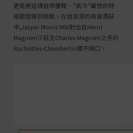
更是將這塊自帶優雅、"高冷"屬性的特
級園發揮到極致。在勃艮第的新晉酒莊
中,Jasper Morris MW對出自Henri
Magnien少莊主Charles Magnien之手的
Ruchottes-Chambertin贊不絕口。