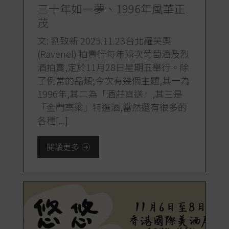
三十年如一夢、1996年風華正
茂
文: 劉致新 2025.11.23台北羅芙奧
(Ravenel) 拍賣行每年兩次葡萄酒及烈
酒拍賣,定於11月28日星期五舉行。除
了例常的品類,今次有幾個主題,其一為
1996年,其二為「酒莊直送」,其三是
「金門高粱」特選酒,當然還有很多的
各種[...]
閱讀更多