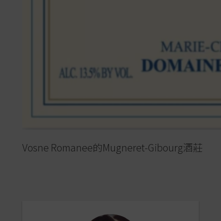
Vosne Romanee的Mugneret-Gibourg酒莊