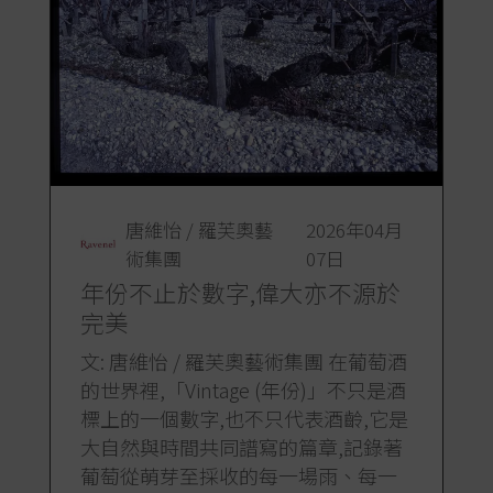
唐維怡 / 羅芙奧藝
2026年04月
術集團
07日
年份不止於數字,偉大亦不源於
完美
文: 唐維怡 / 羅芙奧藝術集團 在葡萄酒
的世界裡,「Vintage (年份)」不只是酒
標上的一個數字,也不只代表酒齡,它是
大自然與時間共同譜寫的篇章,記錄著
葡萄從萌芽至採收的每一場雨、每一