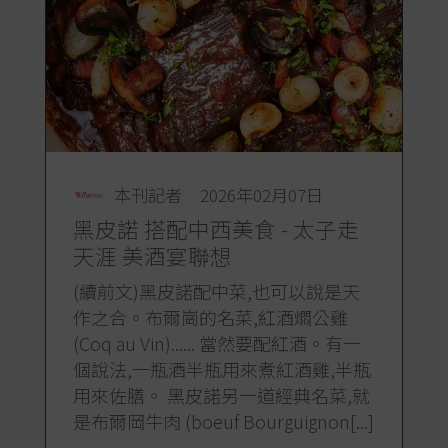
本刊記者
2026年02月07日
黑皮諾 搭配中西美食 - 太子走
天涯 美酒宴聯想
(續前文)黑皮諾配中菜,也可以說是天
作之合。布爾崗的名菜,紅酒燜公雞
(Coq au Vin)...... 當然要配紅酒。有一
個說法,一瓶酒半瓶用來煮紅酒雞,半瓶
用來佐膳。 黑皮諾另一道經典名菜,就
是布爾岡牛肉 (boeuf Bourguignon[...]